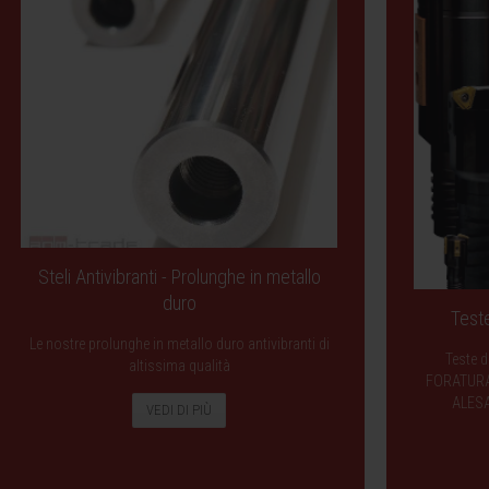
Steli Antivibranti - Prolunghe in metallo
duro
Teste
Le nostre prolunghe in metallo duro antivibranti di
Teste d
altissima qualità
FORATURA
ALES
VEDI DI PIÙ