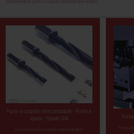
intercambiabile
,
punta a cuspide intercambiabile weldon
Punte a cuspide intercambiabile - Punte a
Porta
spada - Spade Drill
Portauten
Le nostre punte a cuspide intercambiabile.