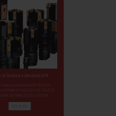
 di foratura e alesatura BTA
i foratura e alesatura BTA TESTE DI
 SISTEMA STS ED EJECTOR TESTE DI
ATURA SISTEMA STS ED EJECTOR
VEDI DI PIÙ