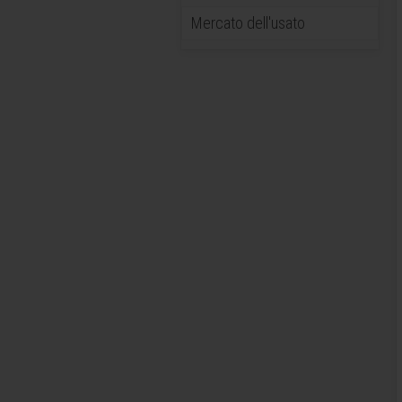
Mercato dell'usato
INSERTI
PROLUNGHE IN METALLO DURO -
STELI ANTIVIBRANTI
FRESE INTEGRALI
MANDRINI