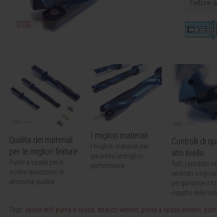
Codice p
I migliori materiali
Qualita dei materiali
Controlli di qua
I migliori materiali per
per le migliori finiture
alto livello
garantirvi le migliori
Punte a spada per le
Tutti i prodotti 
performance
vostre lavorazioni di
verificati singol
altissima qualita'
per garantire il to
rispetto delle tol
Tags:
spade drill
,
punta a spada
,
attacco weldon
,
punta a spada weldon
,
punt