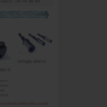
rodotto: 130-175-U63-W20
Dettaglio attacco
lita' di
vengono
armente
tale
leranze
a a spada elicoidale
,
punta a cuspide