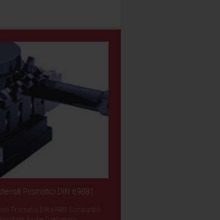
utensili Prismatici DIN 69881
sili Prismatici DIN 69881 Compatibili
Baruffaldi Sauter Duplomatic