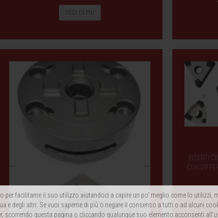
VEDI DI PIÙ
INSERTI C
CON DIFFER
 per facilitarne il suo utilizzo aiutandoci a capire un po' meglio come lo utilizzi
ua e degli altri. Se vuoi saperne di più o negare il consenso a tutti o ad alcuni coo
, scorrendo questa pagina o cliccando qualunque suo elemento acconsenti all'u