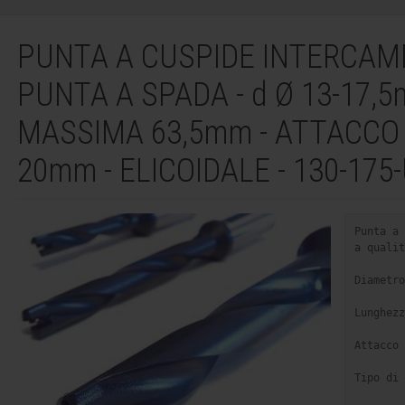
PUNTA A CUSPIDE INTERCAMB
PUNTA A SPADA - d Ø 13-17,5
MASSIMA 63,5mm - ATTACC
20mm - ELICOIDALE - 130-175
Punta a 
a qualit
Diametro
Lunghezz
Attacco 
Tipo di 