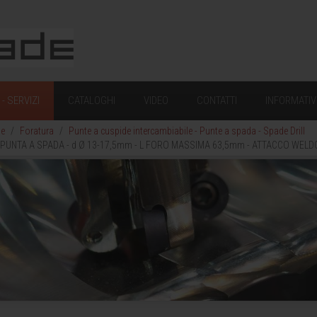
- SERVIZI
CATALOGHI
VIDEO
CONTATTI
INFORMATIV
he
Foratura
Punte a cuspide intercambiabile - Punte a spada - Spade Drill
 PUNTA A SPADA - d Ø 13-17,5mm - L FORO MASSIMA 63,5mm - ATTACCO WELDO
Apm-Trade Soluzioni per L'industria