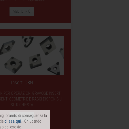
VEDI DI PIÙ
Inserti CBN
BN PER OPERAZIONI GRAVOSE INSERTI
ENTI GEOMETRIE E RAGGI DISPONIBILI
SU RICHIESTA
, migliorando di conseguenza la
VEDI DI PIÙ
kie
clicca qui
.
Chiudendo
so dei cookie.