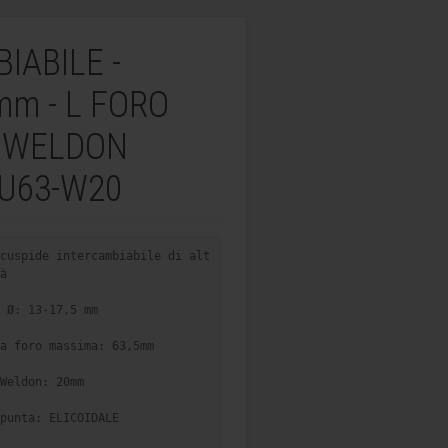
IABILE -
mm - L FORO
O WELDON
-U63-W20
cuspide intercambiabile di alt
à
 Ø: 13-17,5 mm
a foro massima: 63,5mm
Weldon: 20mm
punta: ELICOIDALE