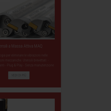
ensili a Massa Attiva MAQ
gia per eliminare le vibrazioni nelle
oni meccaniche. Utensili brevettati: -
anti - Plug & Play - Senza manutenzione
VEDI DI PIÙ