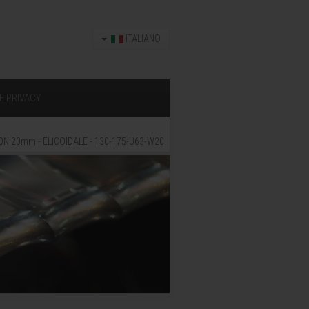
ITALIANO
E PRIVACY
N 20mm - ELICOIDALE - 130-175-U63-W20