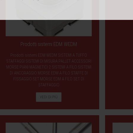
Prodotti sistemi EDM WEDM
Prodotti sistemi EDM WEDM SISTEMI A TUFFO
STAFFAGGI SISTEMI DI MISURA PALLET ACCESSORI
MORSE PIANI MAGNETICI 2 SISTEMI A FILO SISTEMI
DI ANCORAGGIO MORSE EDM A FILO STAFFE DI
FISSAGGIO SET MORSE EDM A FILO SET DI
STAFFAGGIO
VEDI DI PIÙ