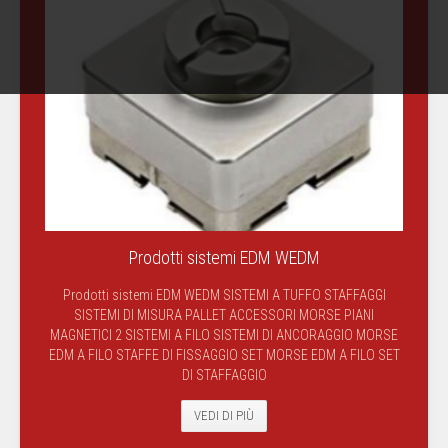
Prodotti sistemi EDM WEDM
Prodotti sistemi EDM WEDM SISTEMI A TUFFO STAFFAGGI
SISTEMI DI MISURA PALLET ACCESSORI MORSE PIANI
MAGNETICI 2 SISTEMI A FILO SISTEMI DI ANCORAGGIO MORSE
EDM A FILO STAFFE DI FISSAGGIO SET MORSE EDM A FILO SET
DI STAFFAGGIO
VEDI DI PIÙ