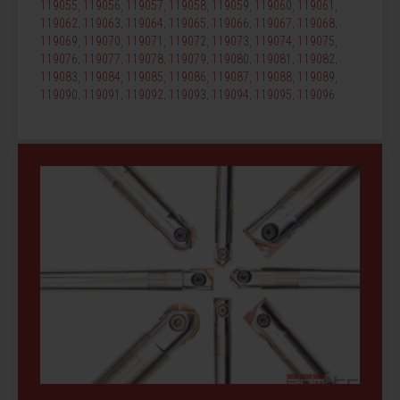
119055
,
119056
,
119057
,
119058
,
119059
,
119060
,
119061
,
119062
,
119063
,
119064
,
119065
,
119066
,
119067
,
119068
,
119069
,
119070
,
119071
,
119072
,
119073
,
119074
,
119075
,
119076
,
119077
,
119078
,
119079
,
119080
,
119081
,
119082
,
119083
,
119084
,
119085
,
119086
,
119087
,
119088
,
119089
,
119090
,
119091
,
119092
,
119093
,
119094
,
119095
,
119096