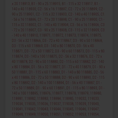
x 20 118913
,
B1 - 90 x 25 118915
,
B1 - 115 x 32 118917
,
B1 -
140 x 40 118930
,
C2 - 56 x 16 118897
,
C2 - 72 x 20 118899
,
C2 -
90 x 25 118901
,
C2 - 115 x 32 118903
,
C2 - 140 x 40 118905
,
C1
- 56 x 16 118896
,
C1 - 72 x 20 118898
,
C1 - 90 x 25 118900
,
C1 -
115 x 32 118902
,
C1 - 140 x 40 118904
,
C3 - 56 x 16 118906
,
C3
- 72 x 20 118907
,
C3 - 90 x 25 118908
,
C3 - 115 x 32 118909
,
C3
- 140 x 40 118910
,
118971
,
118972
,
118973
,
118974
,
118975
,
D3 - 56 x 32 118866
,
D3 - 72 x 40 118867
,
D3 - 90 x 50 118868
,
D3 - 115 x 60 118869
,
D3 - 140 x 80 118870
,
D3 - 56 x 40
118871
,
D3 - 72 x 50 118872
,
D3 - 90 x 60 118873
,
D3 - 115 x 80
118874
,
D3 - 140 x 100 118875
,
D2 - 56 x 32 118876
,
D2 - 72 x
40 118878
,
D2 - 90 x 50 118880
,
D2 - 115 x 60 118882
,
D2 - 140
x 80 118884
,
D1 - 56 x 32 118877
,
D1 - 72 x 40 118879
,
D1 - 90 x
50 118881
,
D1 - 115 x 60 118883
,
D1 - 140 x 80 118885
,
D2 - 56
x 40 118886
,
D2 - 72 x 50 118888
,
D2 - 90 x 60 118890
,
D2 - 115
x 80 118892
,
D2 - 140 x 100 118894
,
D1 - 56 x 40 118887
,
D1 -
72 x 50 118889
,
D1 - 90 x 60 118891
,
D1 - 115 x 80 118893
,
D1 -
140 x 100 118895
,
118976
,
118977
,
118978
,
118979
,
118980
,
118981
,
118982
,
118983
,
118984
,
118985
,
119032
,
119033
,
119034
,
119035
,
119036
,
119037
,
119038
,
119039
,
119040
,
119041
,
119042
,
119043
,
119044
,
119045
,
119046
,
119047
,
119048
,
119049
,
119050
,
119051
,
119052
,
119053
,
119054
,