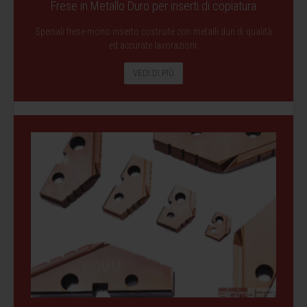
Frese in Metallo Duro per inserti di copiatura
Speciali frese mono inserto costruite con metalli duri di qualità
ed accurate lavorazioni.
VEDI DI PIÙ