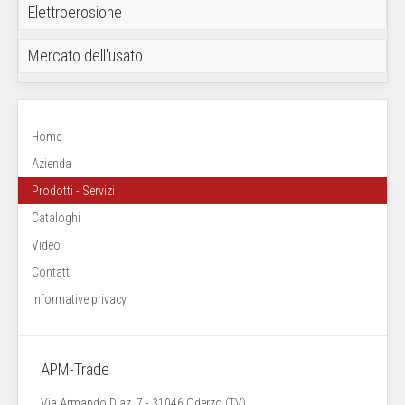
Elettroerosione
INSERTI
Mercato dell'usato
PROLUNGHE IN METALLO DURO - STELI ANTIVIBRANTI
FRESE INTEGRALI
PUNTE A CUSPIDE INTERCAMBIABILE - PUNTE A SPADA - SPADE
MANDRINI
DRILL
Home
Azienda
Prodotti - Servizi
Cataloghi
Video
Contatti
Informative privacy
APM-Trade
Via Armando Diaz, 7 - 31046 Oderzo (TV)