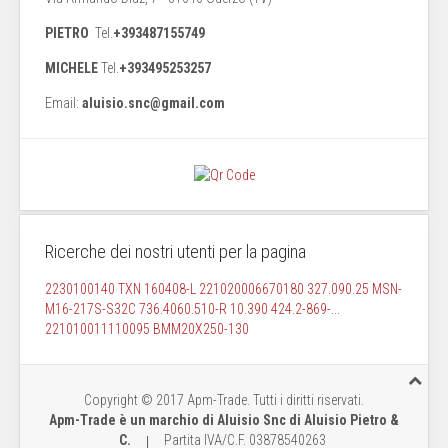
PIETRO
Tel.
+393487155749
MICHELE
Tel.
+393495253257
Email:
aluisio.snc@gmail.com
Ricerche dei nostri utenti per la pagina
2230100140
TXN 160408-L
221020006670180
327.090.25
MSN-
M16-217S-S32C
736.4060.510-R
10.390
424.2-869-...
221010011110095
BMM20X250-130
Copyright © 2017 Apm-Trade. Tutti i diritti riservati.
Apm-Trade è un marchio di Aluisio Snc di Aluisio Pietro &
C.
P
artita IVA/C.F. 03878540263
|