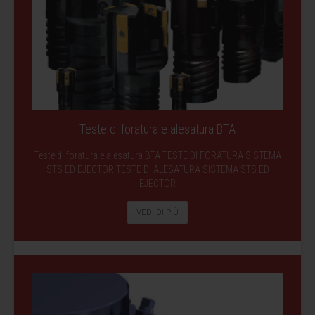
Teste di foratura e alesatura BTA
Teste di foratura e alesatura BTA TESTE DI FORATURA SISTEMA
STS ED EJECTOR TESTE DI ALESATURA SISTEMA STS ED
EJECTOR
VEDI DI PIÙ