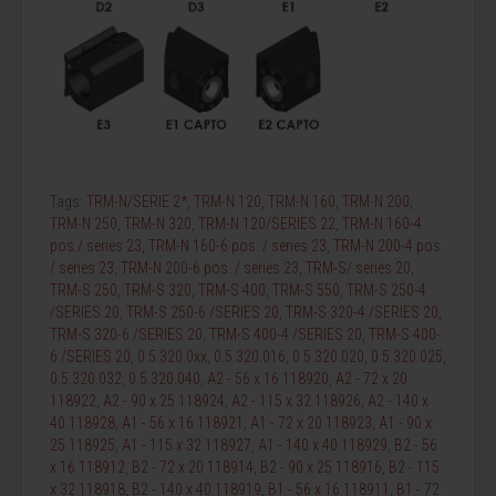
Tags:
TRM-N/SERIE 2*
,
TRM-N 120
,
TRM-N 160
,
TRM-N 200
,
TRM-N 250
,
TRM-N 320
,
TRM-N 120/SERIES 22
,
TRM-N 160-4
pos./ series 23
,
TRM-N 160-6 pos. / series 23
,
TRM-N 200-4 pos.
/ series 23
,
TRM-N 200-6 pos. / series 23
,
TRM-S/ series 20
,
TRM-S 250
,
TRM-S 320
,
TRM-S 400
,
TRM-S 550
,
TRM-S 250-4
/SERIES 20
,
TRM-S 250-6 /SERIES 20
,
TRM-S 320-4 /SERIES 20
,
TRM-S 320-6 /SERIES 20
,
TRM-S 400-4 /SERIES 20
,
TRM-S 400-
6 /SERIES 20
,
0.5.320.0xx
,
0.5.320.016
,
0.5.320.020
,
0.5.320.025
,
0.5.320.032
,
0.5.320.040
,
A2 - 56 x 16 118920
,
A2 - 72 x 20
118922
,
A2 - 90 x 25 118924
,
A2 - 115 x 32 118926
,
A2 - 140 x
40 118928
,
A1 - 56 x 16 118921
,
A1 - 72 x 20 118923
,
A1 - 90 x
25 118925
,
A1 - 115 x 32 118927
,
A1 - 140 x 40 118929
,
B2 - 56
x 16 118912
,
B2 - 72 x 20 118914
,
B2 - 90 x 25 118916
,
B2 - 115
x 32 118918
,
B2 - 140 x 40 118919
,
B1 - 56 x 16 118911
,
B1 - 72