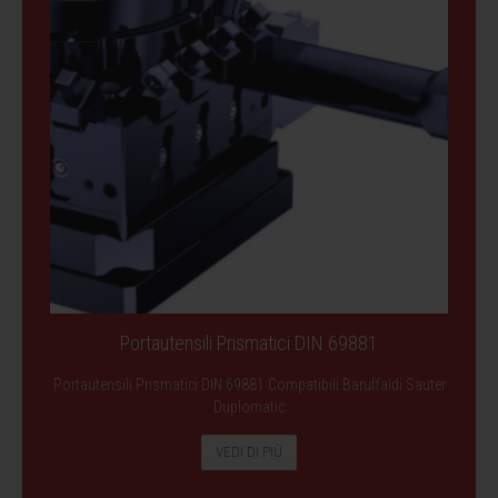
Portautensili Prismatici DIN 69881
Portautensili Prismatici DIN 69881 Compatibili Baruffaldi Sauter
Duplomatic
VEDI DI PIÙ