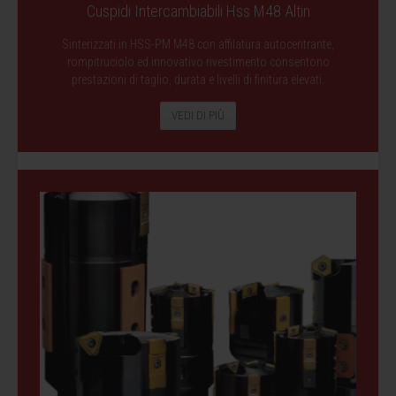
Cuspidi Intercambiabili Hss M48 Altin
Sinterizzati in HSS-PM M48 con affilatura autocentrante,
rompitruciolo ed innovativo rivestimento consentono
prestazioni di taglio, durata e livelli di finitura elevati.
VEDI DI PIÙ