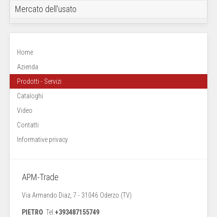
INSERTI
Mercato dell'usato
PROLUNGHE IN METALLO DURO - STELI ANTIVIBRANTI
FRESE INTEGRALI
PUNTE A CUSPIDE INTERCAMBIABILE - PUNTE A SPADA - SPADE
MANDRINI
DRILL
Home
Azienda
Prodotti - Servizi
Cataloghi
Video
Contatti
Informative privacy
APM-Trade
Via Armando Diaz, 7 - 31046 Oderzo (TV)
PIETRO
Tel.
+393487155749