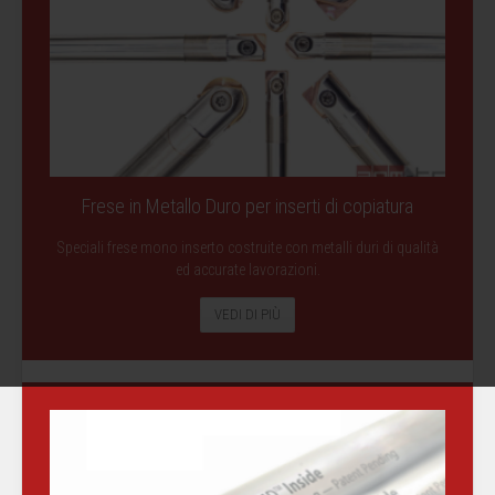
Frese in Metallo Duro per inserti di copiatura
Speciali frese mono inserto costruite con metalli duri di qualità
ed accurate lavorazioni.
VEDI DI PIÙ