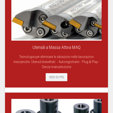
Utensili a Massa Attiva MAQ
Tecnologia per eliminare le vibrazioni nelle lavorazioni
meccaniche. Utensili brevettati: - Autoregistranti - Plug & Play -
Senza manutenzione
VEDI DI PIÙ