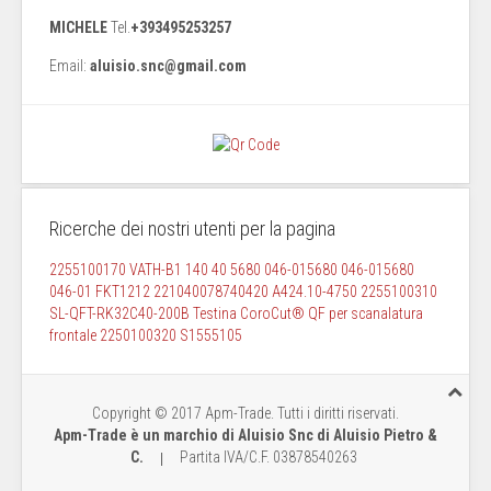
MICHELE
Tel.
+393495253257
Email:
aluisio.snc@gmail.com
Ricerche dei nostri utenti per la pagina
2255100170
VATH-B1 140 40
5680 046-015680 046-015680
046-01
FKT1212
221040078740420
A424.10-4750
2255100310
SL-QFT-RK32C40-200B Testina CoroCut® QF per scanalatura
frontale
2250100320
S1555105
Copyright © 2017 Apm-Trade. Tutti i diritti riservati.
Apm-Trade è un marchio di Aluisio Snc di Aluisio Pietro &
C.
P
artita IVA/C.F. 03878540263
|