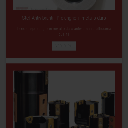
Steli Antivibranti - Prolunghe in metallo duro
Le nostre prolunghe in metallo duro antivibranti di altissima
qualità
VEDI DI PIÙ