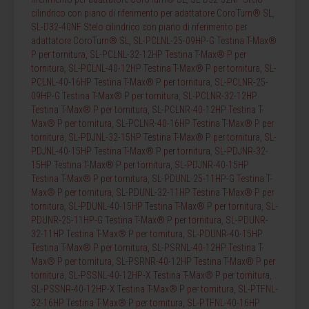
cilindrico con piano di riferimento per adattatore CoroTurn® SL
,
SL-D32-40NF Stelo cilindrico con piano di riferimento per
adattatore CoroTurn® SL
,
SL-PCLNL-25-09HP-G Testina T-Max®
P per tornitura
,
SL-PCLNL-32-12HP Testina T-Max® P per
tornitura
,
SL-PCLNL-40-12HP Testina T-Max® P per tornitura
,
SL-
PCLNL-40-16HP Testina T-Max® P per tornitura
,
SL-PCLNR-25-
09HP-G Testina T-Max® P per tornitura
,
SL-PCLNR-32-12HP
Testina T-Max® P per tornitura
,
SL-PCLNR-40-12HP Testina T-
Max® P per tornitura
,
SL-PCLNR-40-16HP Testina T-Max® P per
tornitura
,
SL-PDJNL-32-15HP Testina T-Max® P per tornitura
,
SL-
PDJNL-40-15HP Testina T-Max® P per tornitura
,
SL-PDJNR-32-
15HP Testina T-Max® P per tornitura
,
SL-PDJNR-40-15HP
Testina T-Max® P per tornitura
,
SL-PDUNL-25-11HP-G Testina T-
Max® P per tornitura
,
SL-PDUNL-32-11HP Testina T-Max® P per
tornitura
,
SL-PDUNL-40-15HP Testina T-Max® P per tornitura
,
SL-
PDUNR-25-11HP-G Testina T-Max® P per tornitura
,
SL-PDUNR-
32-11HP Testina T-Max® P per tornitura
,
SL-PDUNR-40-15HP
Testina T-Max® P per tornitura
,
SL-PSRNL-40-12HP Testina T-
Max® P per tornitura
,
SL-PSRNR-40-12HP Testina T-Max® P per
tornitura
,
SL-PSSNL-40-12HP-X Testina T-Max® P per tornitura
,
SL-PSSNR-40-12HP-X Testina T-Max® P per tornitura
,
SL-PTFNL-
32-16HP Testina T-Max® P per tornitura
,
SL-PTFNL-40-16HP