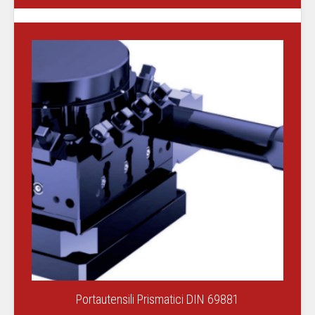
Portautensili Prismatici DIN 69881