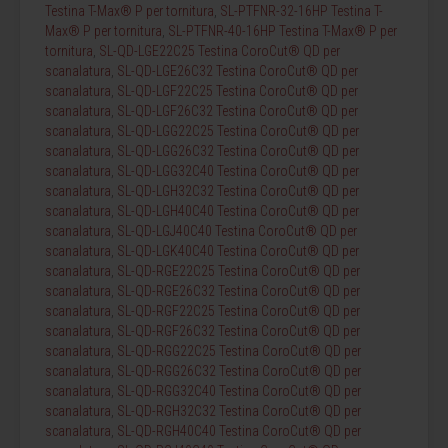
Testina T-Max® P per tornitura
,
SL-PTFNR-32-16HP Testina T-
Max® P per tornitura
,
SL-PTFNR-40-16HP Testina T-Max® P per
tornitura
,
SL-QD-LGE22C25 Testina CoroCut® QD per
scanalatura
,
SL-QD-LGE26C32 Testina CoroCut® QD per
scanalatura
,
SL-QD-LGF22C25 Testina CoroCut® QD per
scanalatura
,
SL-QD-LGF26C32 Testina CoroCut® QD per
scanalatura
,
SL-QD-LGG22C25 Testina CoroCut® QD per
scanalatura
,
SL-QD-LGG26C32 Testina CoroCut® QD per
scanalatura
,
SL-QD-LGG32C40 Testina CoroCut® QD per
scanalatura
,
SL-QD-LGH32C32 Testina CoroCut® QD per
scanalatura
,
SL-QD-LGH40C40 Testina CoroCut® QD per
scanalatura
,
SL-QD-LGJ40C40 Testina CoroCut® QD per
scanalatura
,
SL-QD-LGK40C40 Testina CoroCut® QD per
scanalatura
,
SL-QD-RGE22C25 Testina CoroCut® QD per
scanalatura
,
SL-QD-RGE26C32 Testina CoroCut® QD per
scanalatura
,
SL-QD-RGF22C25 Testina CoroCut® QD per
scanalatura
,
SL-QD-RGF26C32 Testina CoroCut® QD per
scanalatura
,
SL-QD-RGG22C25 Testina CoroCut® QD per
scanalatura
,
SL-QD-RGG26C32 Testina CoroCut® QD per
scanalatura
,
SL-QD-RGG32C40 Testina CoroCut® QD per
scanalatura
,
SL-QD-RGH32C32 Testina CoroCut® QD per
scanalatura
,
SL-QD-RGH40C40 Testina CoroCut® QD per