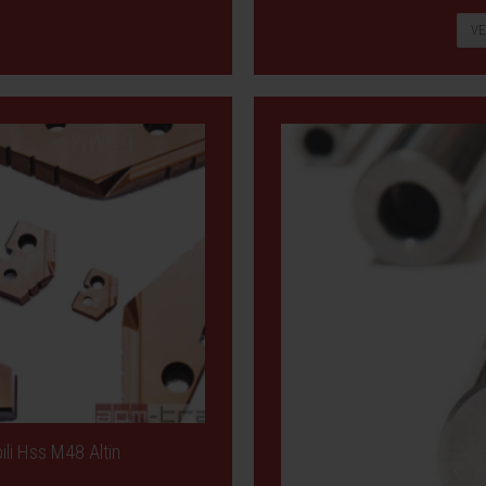
VE
ili Hss M48 Altin