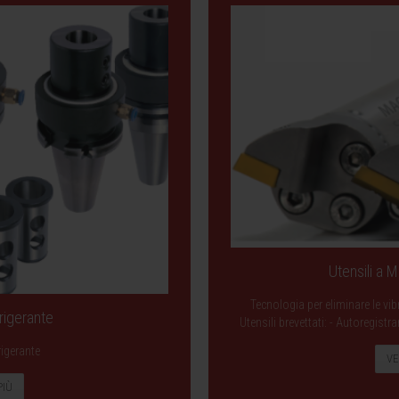
Utensili a 
Tecnologia per eliminare le vib
rigerante
Utensili brevettati: - Autoregist
rigerante
VE
PIÙ