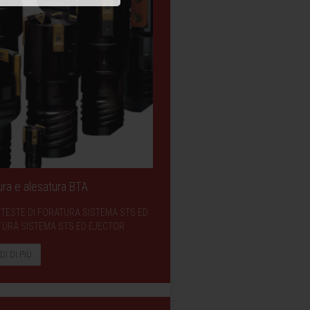
ura e alesatura BTA
BTA TESTE DI FORATURA SISTEMA STS ED
TURA SISTEMA STS ED EJECTOR
DI DI PIÙ