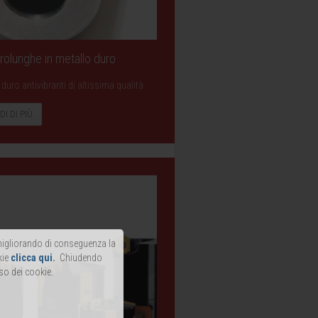
 Prolunghe in metallo duro
duro antivibranti di altissima qualità
DI DI PIÙ
, migliorando di conseguenza la
kie
clicca qui
.
Chiudendo
so dei cookie.