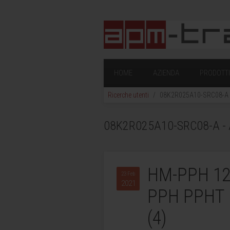
HOME
AZIENDA
PRODOTTI 
Ricerche utenti
08K2R025A10-SRC08-A - A
08K2R025A10-SRC08-A - Ap
HM-PPH 12
23 Feb
2021
PPH PPHT 
(4)