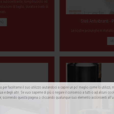
ra autocentrante, rompitruciolo ed
zioni di taglio, durata e livelli di
evati.
Steli Antivibranti -
PIÙ
Le nostre prolunghe in metallo 
VE
 per facilitarne il suo utilizzo aiutandoci a capire un po' meglio come lo utilizzi
ua e degli altri. Se vuoi saperne di più o negare il consenso a tutti o ad alcuni coo
, scorrendo questa pagina o cliccando qualunque suo elemento acconsenti all'u