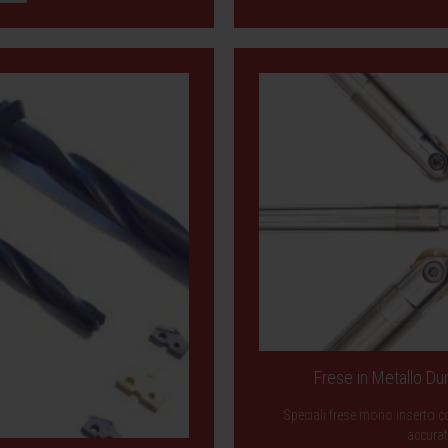
Frese in Metallo Dur
Speciali frese mono inserto co
accurat