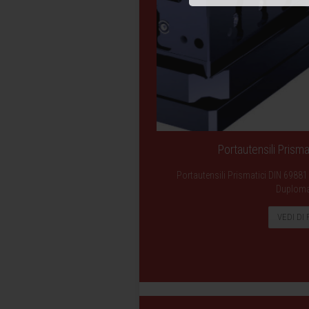
Portautensili Prism
Portautensili Prismatici DIN 69881
Duploma
VEDI DI 