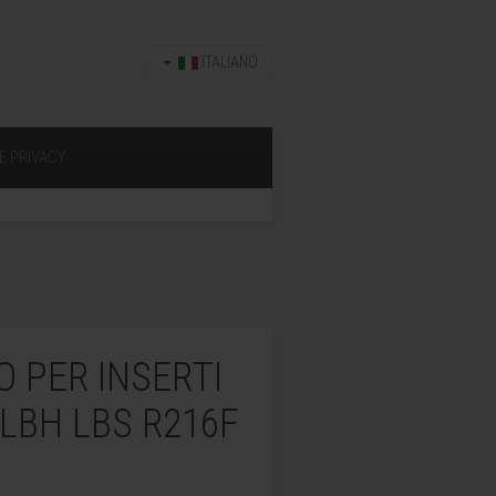
ITALIANO
E PRIVACY
O PER INSERTI
LBH LBS R216F