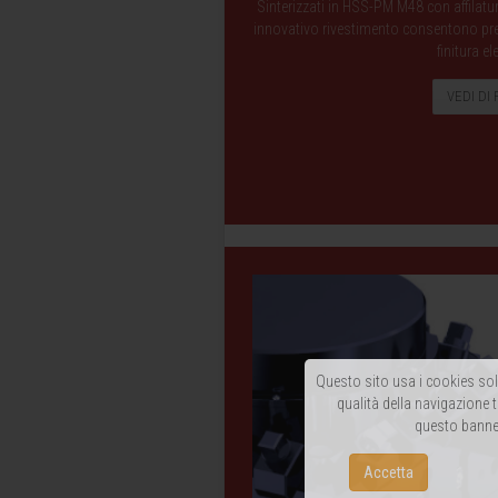
Sinterizzati in HSS-PM M48 con affilatu
innovativo rivestimento consentono presta
finitura el
VEDI DI 
Questo sito usa i cookies solo
qualità della navigazione t
questo banner
Accetta