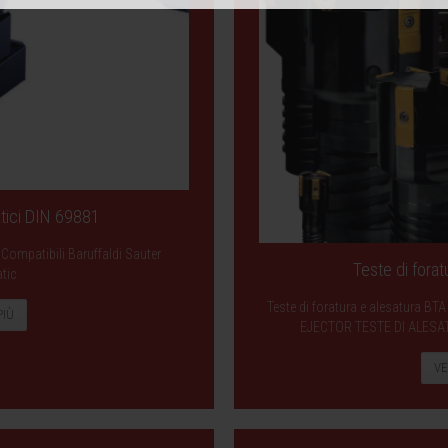
atici DIN 69881
 Compatibili Baruffaldi Sauter
Teste di forat
tic
Teste di foratura e alesatura 
PIÙ
EJECTOR TESTE DI ALESA
VE