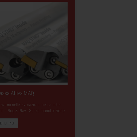
Massa Attiva MAQ
razioni nelle lavorazioni meccaniche.
ranti - Plug & Play - Senza manutenzione
DI DI PIÙ