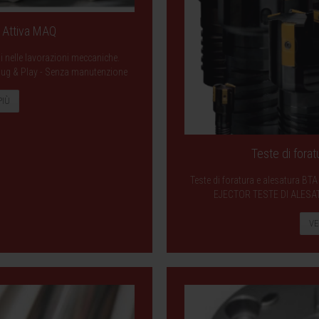
a Attiva MAQ
ni nelle lavorazioni meccaniche.
- Plug & Play - Senza manutenzione
PIÙ
Teste di forat
Teste di foratura e alesatura 
EJECTOR TESTE DI ALESA
VE