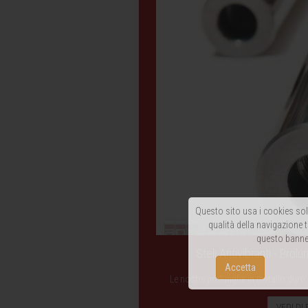
Questo sito usa i cookies solo
qualità della navigazione t
questo banner
Steli Antivibranti - Prol
Accetta
Le nostre prolunghe in metallo duro a
VEDI DI 