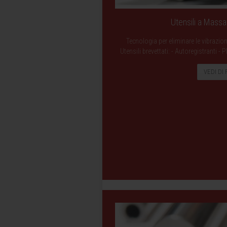
Utensili a Mass
Tecnologia per eliminare le vibrazio
Utensili brevettati: - Autoregistranti 
VEDI DI 