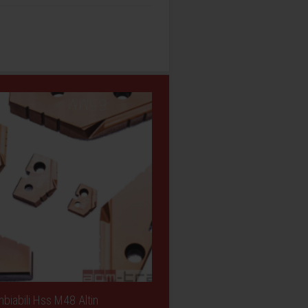
biabili Hss M48 Altin