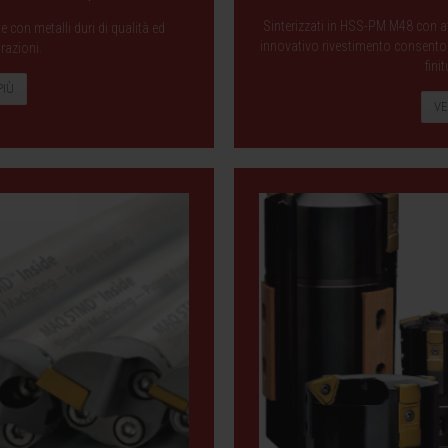
Sinterizzati in HSS-PM M48 con af
 con metalli duri di qualità ed
innovativo rivestimento consentono 
razioni.
finit
PIÙ
VE