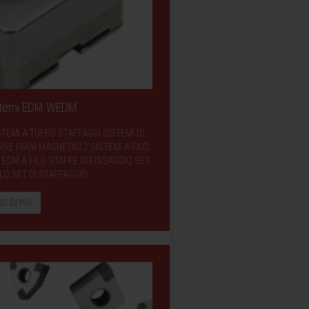
istemi EDM WEDM
STEMI A TUFFO STAFFAGGI SISTEMI DI
E PIANI MAGNETICI 2 SISTEMI A FILO
EDM A FILO STAFFE DI FISSAGGIO SET
LO SET DI STAFFAGGIO
DI DI PIÙ