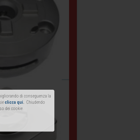
, migliorando di conseguenza la
kie
clicca qui
.
Chiudendo
so dei cookie.