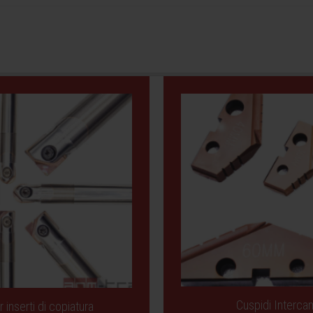
Cuspidi Intercam
 inserti di copiatura