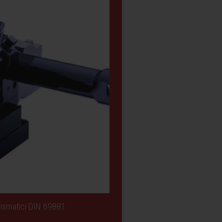
Prismatici DIN 69881