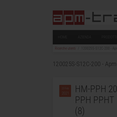
HOME
AZIENDA
PRODOTTI 
Ricerche utenti
120025S-S12C-200 - Apm-
120025S-S12C-200 - Apm-Tr
HM-PPH 20
23 Feb
2021
PPH PPHT 
(8)