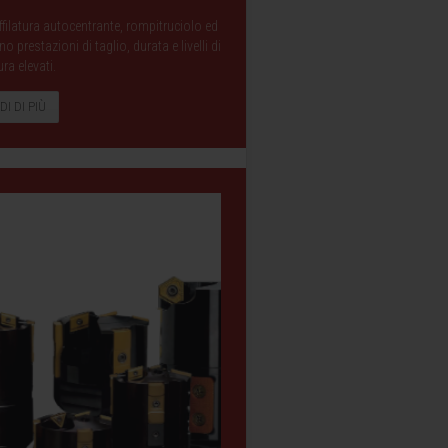
filatura autocentrante, rompitruciolo ed
prestazioni di taglio, durata e livelli di
ura elevati.
DI DI PIÙ