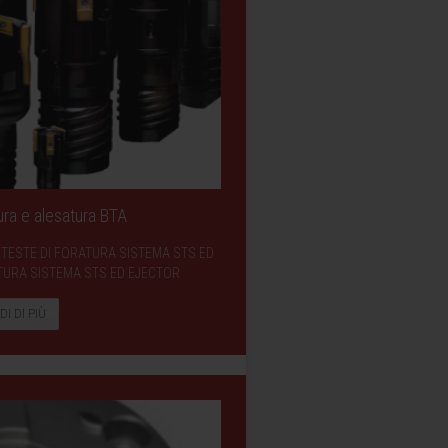
ura e alesatura BTA
BTA TESTE DI FORATURA SISTEMA STS ED
TURA SISTEMA STS ED EJECTOR
DI DI PIÙ