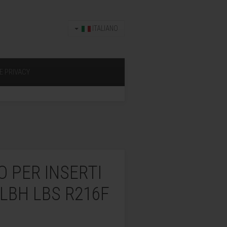
ITALIANO
E PRIVACY
O PER INSERTI
LBH LBS R216F