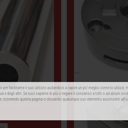
 per facilitarne il suo utilizzo aiutandoci a capire un po' meglio come lo utilizzi
ua e degli altri. Se vuoi saperne di più o negare il consenso a tutti o ad alcuni coo
, scorrendo questa pagina o cliccando qualunque suo elemento acconsenti all'u
unghe in metallo duro
ntivibranti di altissima qualità
PIÙ