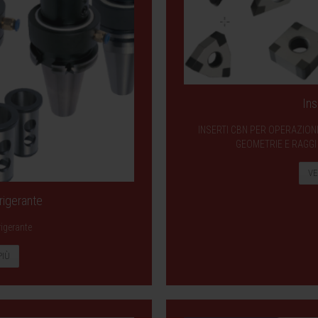
Ins
INSERTI CBN PER OPERAZIONI
GEOMETRIE E RAGGI 
VE
rigerante
rigerante
PIÙ