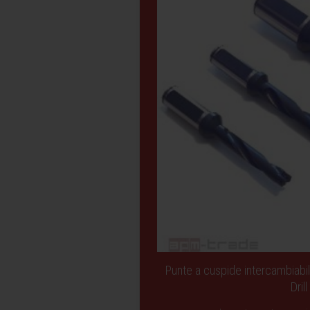
Punte a cuspide intercambiabi
Drill