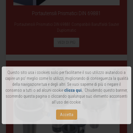
Portautensili Prismatici DIN 69881
Portautensili Prismatici DIN 69881 Compatibili Baruffaldi Sauter
Duplomatic
VEDI DI PIÙ
Questo sito usa i cookies solo per facilitarne il suo utilizzo aiutandoci a
capire un po' meglio come lo utilizzi, migliorando di conseguenza la qualità
della navigazione tua e degli altri. Se vuoi saperne di più o negare il
consenso a tutti o ad alcuni cookie
clicca qui
.
Chiudendo questo banner,
scorrendo questa pagina o cliccando qualunque suo elemento acconsenti
all'uso dei cookie.
Accetta