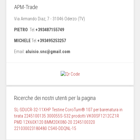
APM-Trade
Via Armando Diaz, 7 - 31046 Oderzo (TV)
PIETRO
Tel.
+393487155749
MICHELE
Tel.
+393495253257
Email:
aluisio.snc@gmail.com
Ricerche dei nostri utenti per la pagina
SL-SDUCR-32-11XHP Testine CoroTurn® 107 per barenatura in
tirata
2245100135
300055S-S32
prodotti
VK00SF1212CZ1R
PMD 12X60X120
BMM20X080-20
2245100320
221030023180480
CS40-DDQNL-15