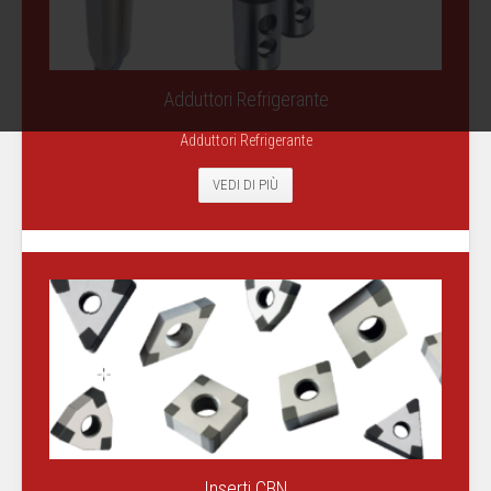
Adduttori Refrigerante
Adduttori Refrigerante
VEDI DI PIÙ
Inserti CBN