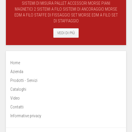
SISTEMI DI MISURA PALLET ACCESSORI MORSE PIANI
MAGNETICI 2 SISTEMI A FILO SISTEMI DI ANCORAGGIO MORSE
EDM A FILO STAFFE DI FISSAGGIO SET MORSE EDM A FILO SET
DI STAFFAGGIO
VEDI DI PIÙ
Home
Azienda
Prodotti - Servizi
Cataloghi
Video
Contatti
Informative privacy