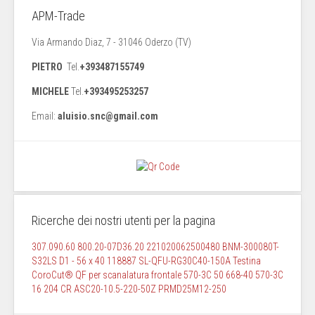
APM-Trade
Via Armando Diaz, 7 - 31046 Oderzo (TV)
PIETRO
Tel.
+393487155749
MICHELE
Tel.
+393495253257
Email:
aluisio.snc@gmail.com
Ricerche dei nostri utenti per la pagina
307.090.60
800.20-07D36.20
221020062500480
BNM-300080T-
S32LS
D1 - 56 x 40 118887
SL-QFU-RG30C40-150A Testina
CoroCut® QF per scanalatura frontale
570-3C 50 668-40
570-3C
16 204 CR
ASC20-10.5-220-50Z
PRMD25M12-250