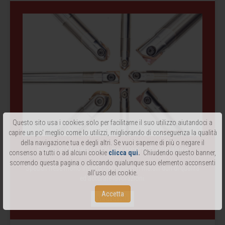
Questo sito usa i cookies solo per facilitarne il suo utilizzo aiutandoci a
capire un po' meglio come lo utilizzi, migliorando di conseguenza la qualità
della navigazione tua e degli altri. Se vuoi saperne di più o negare il
Frese in Metallo Duro per inserti di copiatura
consenso a tutti o ad alcuni cookie
clicca qui
.
Chiudendo questo banner,
scorrendo questa pagina o cliccando qualunque suo elemento acconsenti
Speciali frese mono inserto costruite con metalli duri di qualità
all'uso dei cookie.
ed accurate lavorazioni.
Accetta
VEDI DI PIÙ