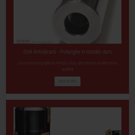
Steli Antivibranti - Prolunghe in metallo duro
Le nostre prolunghe in metallo duro antivibranti di altissima
qualità
VEDI DI PIÙ