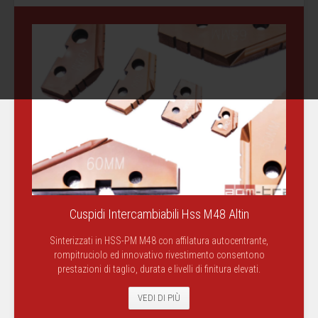
Cuspidi Intercambiabili Hss M48 Altin
Sinterizzati in HSS-PM M48 con affilatura autocentrante,
rompitruciolo ed innovativo rivestimento consentono
prestazioni di taglio, durata e livelli di finitura elevati.
VEDI DI PIÙ