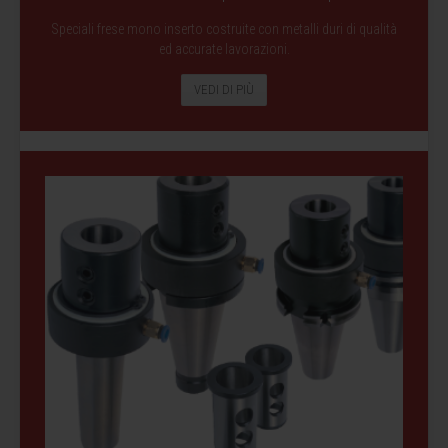
Speciali frese mono inserto costruite con metalli duri di qualità
ed accurate lavorazioni.
VEDI DI PIÙ