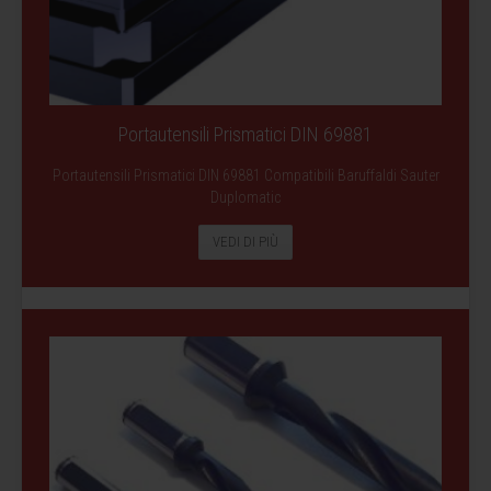
Portautensili Prismatici DIN 69881
Portautensili Prismatici DIN 69881 Compatibili Baruffaldi Sauter
Duplomatic
VEDI DI PIÙ