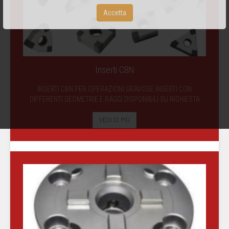
Accetta
Inserti CBN
INSERTI CBN PER OPERAZIONI GRAVOSE INSERTI CON
DIFFERENTI GEOMETRIE E RAGGI DISPONIBILI SU RICHIESTA
VEDI DI PIÙ