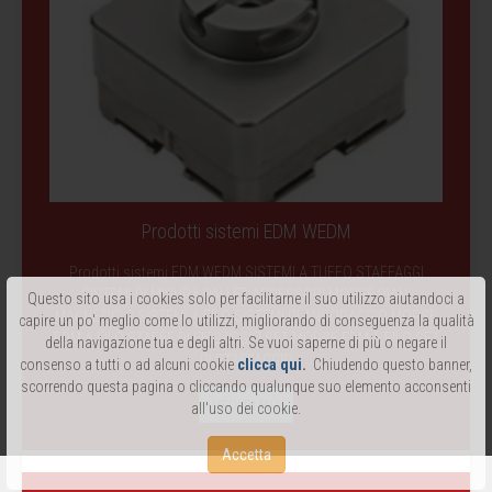
Prodotti sistemi EDM WEDM
Prodotti sistemi EDM WEDM SISTEMI A TUFFO STAFFAGGI
SISTEMI DI MISURA PALLET ACCESSORI MORSE PIANI
Questo sito usa i cookies solo per facilitarne il suo utilizzo aiutandoci a
MAGNETICI 2 SISTEMI A FILO SISTEMI DI ANCORAGGIO MORSE
capire un po' meglio come lo utilizzi, migliorando di conseguenza la qualità
EDM A FILO STAFFE DI FISSAGGIO SET MORSE EDM A FILO SET
della navigazione tua e degli altri. Se vuoi saperne di più o negare il
DI STAFFAGGIO
consenso a tutti o ad alcuni cookie
clicca qui
.
Chiudendo questo banner,
scorrendo questa pagina o cliccando qualunque suo elemento acconsenti
VEDI DI PIÙ
all'uso dei cookie.
Accetta