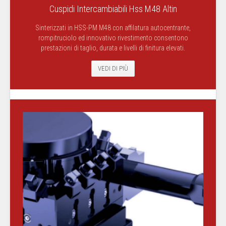
Cuspidi Intercambiabili Hss M48 Altin
Sinterizzati in HSS-PM M48 con affilatura autocentrante,
rompitruciolo ed innovativo rivestimento consentono
prestazioni di taglio, durata e livelli di finitura elevati.
VEDI DI PIÙ