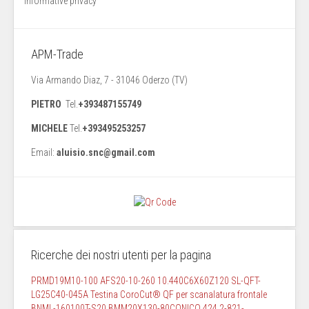
Informative privacy
APM-Trade
Via Armando Diaz, 7 - 31046 Oderzo (TV)
PIETRO
Tel.
+393487155749
MICHELE
Tel.
+393495253257
Email:
aluisio.snc@gmail.com
Ricerche dei nostri utenti per la pagina
PRMD19M10-100
AFS20-10-260
10.440C6X60Z120
SL-QFT-
LG25C40-045A Testina CoroCut® QF per scanalatura frontale
BNML-160100T-S20
BMM20X130-80CONICO
424.2-821-...