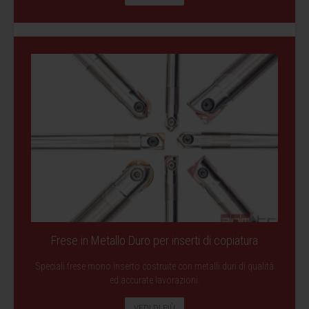
Frese in Metallo Duro per inserti di copiatura
Speciali frese mono inserto costruite con metalli duri di qualità
ed accurate lavorazioni.
VEDI DI PIÙ