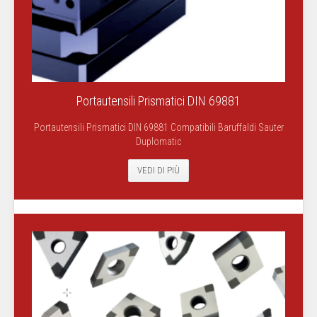
Portautensili Prismatici DIN 69881
Portautensili Prismatici DIN 69881 Compatibili Baruffaldi Sauter
Duplomatic
VEDI DI PIÙ