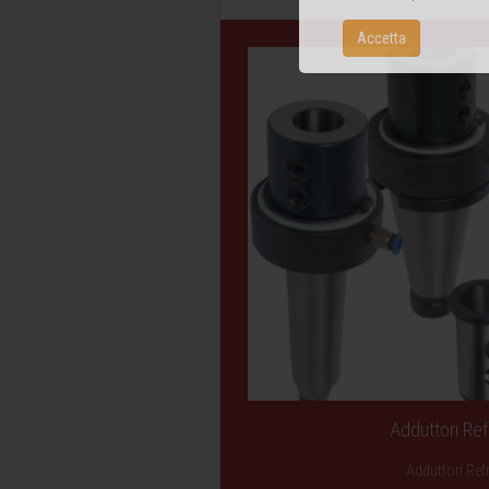
Accetta
Adduttori Ref
Adduttori Ref