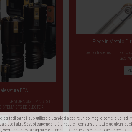
Frese in Metallo Dur
Speciali frese mono inserto co
accurat
VE
e alesatura BTA
ESTE DI FORATURA SISTEMA STS ED
 SISTEMA STS ED EJECTOR
 per facilitarne il suo utilizzo aiutandoci a capire un po' meglio come lo utilizzi
PIÙ
ua e degli altri. Se vuoi saperne di più o negare il consenso a tutti o ad alcuni coo
, scorrendo questa pagina o cliccando qualunque suo elemento acconsenti all'u