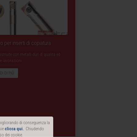
o per inserti di copiatura
struite con metalli duri di qualità ed
e lavorazioni.
DI DI PIÙ
, migliorando di conseguenza la
kie
clicca qui
.
Chiudendo
so dei cookie.