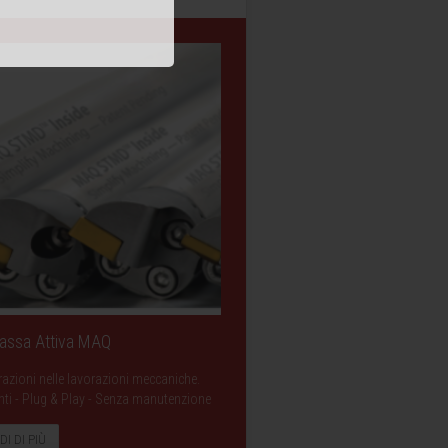
Massa Attiva MAQ
razioni nelle lavorazioni meccaniche.
ranti - Plug & Play - Senza manutenzione
DI DI PIÙ