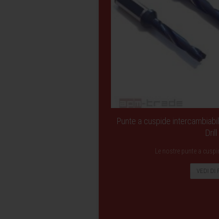
Punte a cuspide intercambiabi
Drill
Le nostre punte a cuspi
VEDI DI 