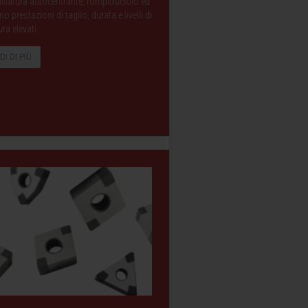
filatura autocentrante, rompitruciolo ed
prestazioni di taglio, durata e livelli di
ura elevati.
DI DI PIÙ