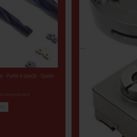
le - Punte a spada - Spade
de intercambiabile.
PIÙ