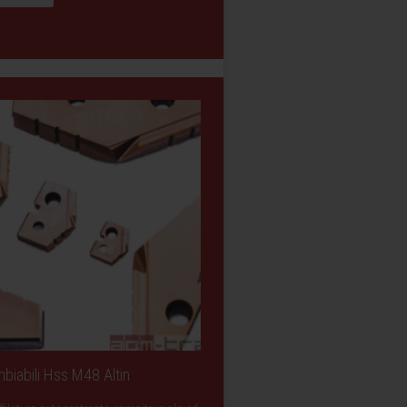
biabili Hss M48 Altin