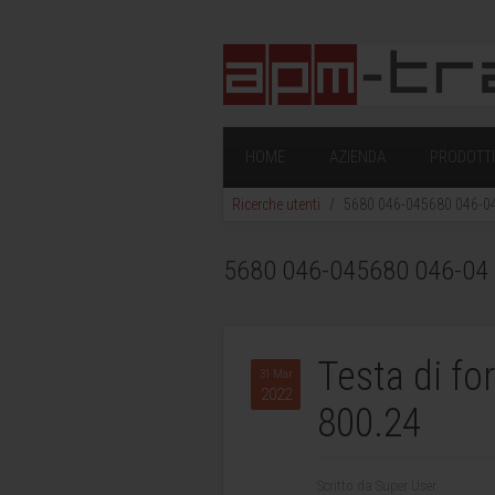
HOME
AZIENDA
PRODOTTI 
Ricerche utenti
5680 046-045680 046-04 -
5680 046-045680 046-04 - 
Testa di fo
31 Mar
2022
800.24
Scritto da Super User.