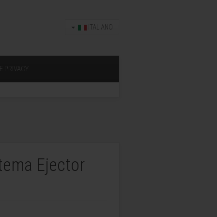
ITALIANO
E PRIVACY
stema Ejector