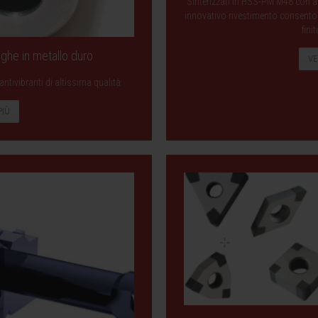
Sinterizzati in HSS-PM M48 con af
innovativo rivestimento consentono 
finit
unghe in metallo duro
VE
ntivibranti di altissima qualità
PIÙ