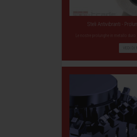
Steli Antivibranti - Prol
Le nostre prolunghe in metallo duro a
VEDI DI 