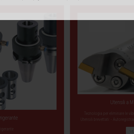
Utensili a 
Tecnologia per eliminare le vib
rigerante
Utensili brevettati: - Autoregist
rigerante
VE