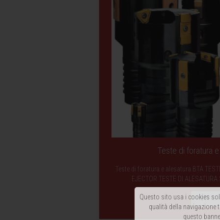
Teste di foratura 
Teste di foratura e alesatura BTA T
EJECTOR TESTE DI ALESATURA
Questo sito usa i cookies solo
VEDI DI 
qualità della navigazione t
questo banner