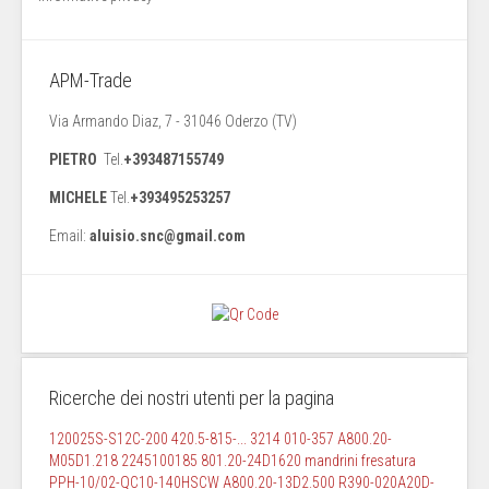
APM-Trade
Via Armando Diaz, 7 - 31046 Oderzo (TV)
PIETRO
Tel.
+393487155749
MICHELE
Tel.
+393495253257
Email:
aluisio.snc@gmail.com
Ricerche dei nostri utenti per la pagina
120025S-S12C-200
420.5-815-...
3214 010-357
A800.20-
M05D1.218
2245100185
801.20-24D1620
mandrini fresatura
PPH-10/02-QC10-140HSCW
A800.20-13D2.500
R390-020A20D-