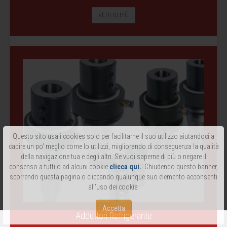
VEDI DI PIÙ
Questo sito usa i cookies solo per facilitarne il suo utilizzo aiutandoci a
capire un po' meglio come lo utilizzi, migliorando di conseguenza la qualità
della navigazione tua e degli altri. Se vuoi saperne di più o negare il
consenso a tutti o ad alcuni cookie
clicca qui
.
Chiudendo questo banner,
scorrendo questa pagina o cliccando qualunque suo elemento acconsenti
all'uso dei cookie.
Accetta
Adduttori Refrigerante