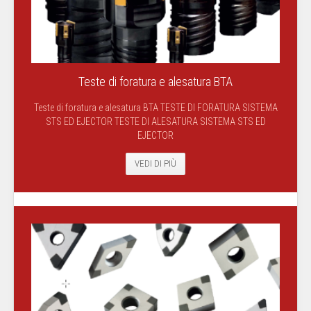
Teste di foratura e alesatura BTA
Teste di foratura e alesatura BTA TESTE DI FORATURA SISTEMA
STS ED EJECTOR TESTE DI ALESATURA SISTEMA STS ED
EJECTOR
VEDI DI PIÙ