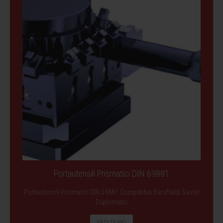
Portautensili Prismatici DIN 69881
Portautensili Prismatici DIN 69881 Compatibili Baruffaldi Sauter
Duplomatic
VEDI DI PIÙ