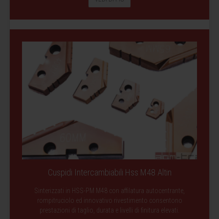
Cuspidi Intercambiabili Hss M48 Altin
Sinterizzati in HSS-PM M48 con affilatura autocentrante,
rompitruciolo ed innovativo rivestimento consentono
prestazioni di taglio, durata e livelli di finitura elevati.