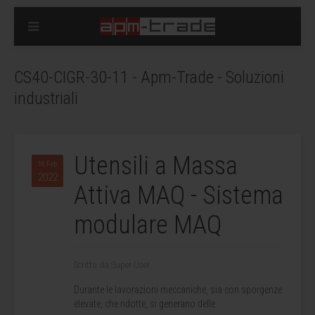
CS40-CIGR-30-11 - Apm-Trade - Soluzioni
industriali
Utensili a Massa
16 Feb
2022
Attiva MAQ - Sistema
modulare MAQ
Scritto da Super User.
Durante le lavorazioni meccaniche, sia con sporgenze
elevate, che ridotte, si generano delle