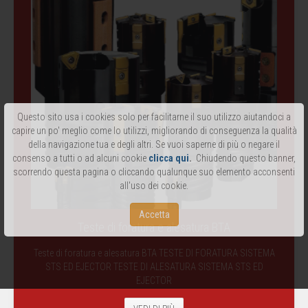
Questo sito usa i cookies solo per facilitarne il suo utilizzo aiutandoci a
capire un po' meglio come lo utilizzi, migliorando di conseguenza la qualità
della navigazione tua e degli altri. Se vuoi saperne di più o negare il
consenso a tutti o ad alcuni cookie
clicca qui
.
Chiudendo questo banner,
scorrendo questa pagina o cliccando qualunque suo elemento acconsenti
all'uso dei cookie.
Accetta
Teste di foratura e alesatura BTA
Teste di foratura e alesatura BTA TESTE DI FORATURA SISTEMA
STS ED EJECTOR TESTE DI ALESATURA SISTEMA STS ED
EJECTOR