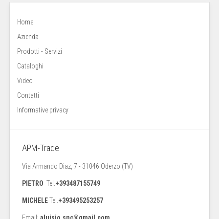
Home
Azienda
Prodotti - Servizi
Cataloghi
Video
Contatti
Informative privacy
APM-Trade
Via Armando Diaz, 7 - 31046 Oderzo (TV)
PIETRO
Tel.
+393487155749
MICHELE
Tel.
+393495253257
Email:
aluisio.snc@gmail.com