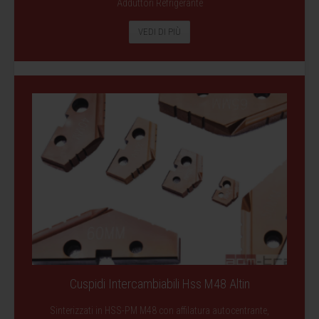
Adduttori Refrigerante
VEDI DI PIÙ
Cuspidi Intercambiabili Hss M48 Altin
Sinterizzati in HSS-PM M48 con affilatura autocentrante,