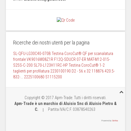
Ricerche dei nostri utenti per la pagina
SL-QFU-LG30C40-070B Testina CoroCut® QF per scanalatura
frontale
VK9016M08Z1R
F12Q-SDUCR 07-ER
MAT-M12-015-
S25S-C-200
SL70-L123H11RC-HP Testina CoroCut® 1-2
taglienti per profilatura
2230100190
D2 - 56 x 32 118876
420.5-
832-...
2225100680
S1115200
Copyright © 2017 Apm-Trade. Tutti i diritti riservati.
Apm-Trade è un marchio di Aluisio Snc di Aluisio Pietro &
C.
P
artita IVA/C.F. 03878540263
|
Powered by
Sinthia