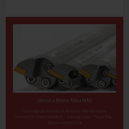
...
Utensili a Massa Attiva MAQ
Tecnologia per eliminare le vibrazioni nelle lavorazioni
meccaniche. Utensili brevettati: - Autoregistranti - Plug & Play -
Senza manutenzione