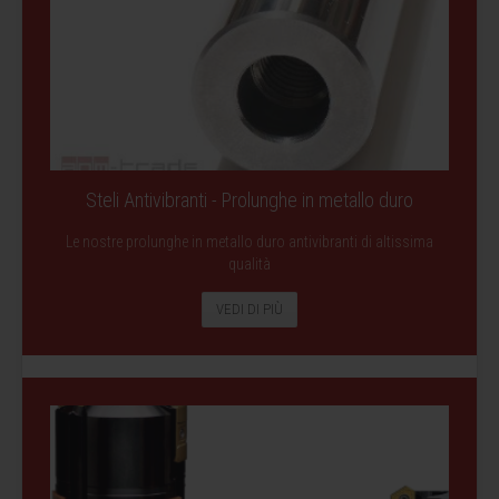
Steli Antivibranti - Prolunghe in metallo duro
Le nostre prolunghe in metallo duro antivibranti di altissima
qualità
VEDI DI PIÙ