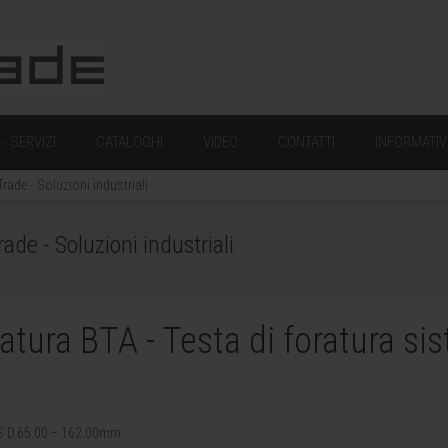
- SERVIZI
CATALOGHI
VIDEO
CONTATTI
INFORMATIV
ade - Soluzioni industriali
e - Soluzioni industriali
ratura BTA - Testa di foratura s
TS D.65.00 ÷ 162.00mm