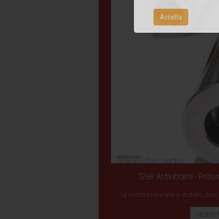
Accetta
Steli Antivibranti - Prol
Le nostre prolunghe in metallo duro a
VEDI DI 