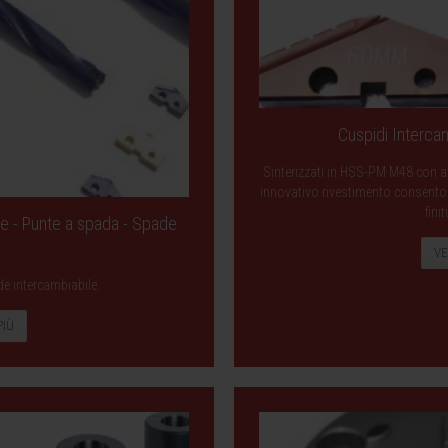
Cuspidi Intercam
Sinterizzati in HSS-PM M48 con af
innovativo rivestimento consentono 
finit
le - Punte a spada - Spade
VE
de intercambiabile.
PIÙ