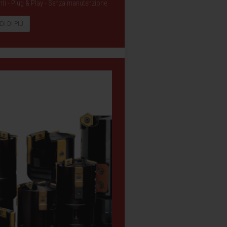
ranti - Plug & Play - Senza manutenzione
DI DI PIÙ