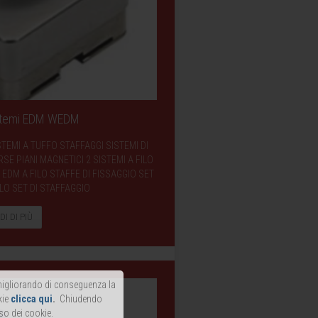
istemi EDM WEDM
STEMI A TUFFO STAFFAGGI SISTEMI DI
E PIANI MAGNETICI 2 SISTEMI A FILO
EDM A FILO STAFFE DI FISSAGGIO SET
LO SET DI STAFFAGGIO
DI DI PIÙ
, migliorando di conseguenza la
kie
clicca qui
.
Chiudendo
so dei cookie.