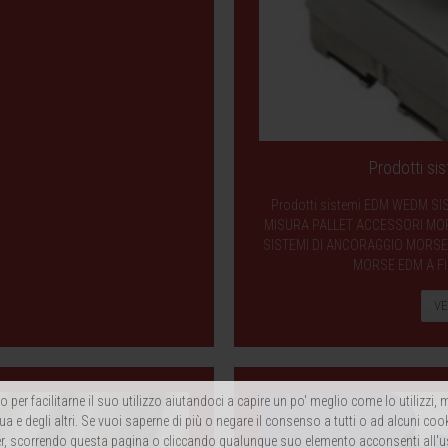
Prodotti s
Prodotti sistemi EDM WEDM SI
MISURA PALLET ACCESSORI MORS
SISTEMI DI ANCORAGGIO MORSE 
MORSE EDM A FI
VE
 per facilitarne il suo utilizzo aiutandoci a capire un po' meglio come lo utilizzi
ua e degli altri. Se vuoi saperne di più o negare il consenso a tutti o ad alcuni coo
, scorrendo questa pagina o cliccando qualunque suo elemento acconsenti all'u