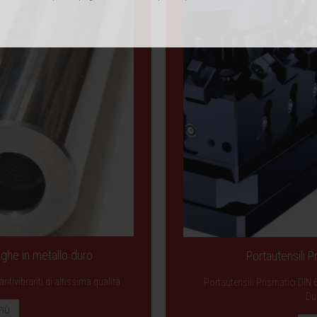
unghe in metallo duro
Portautensili 
ntivibranti di altissima qualità
Portautensili Prismatici DIN 
Du
PIÙ