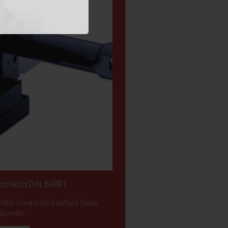
Prismatici DIN 69881
69881 Compatibili Baruffaldi Sauter
plomatic