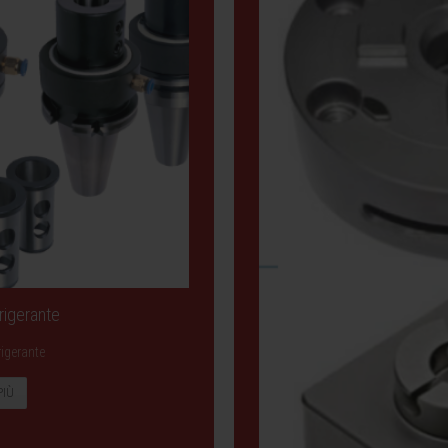
rigerante
rigerante
PIÙ