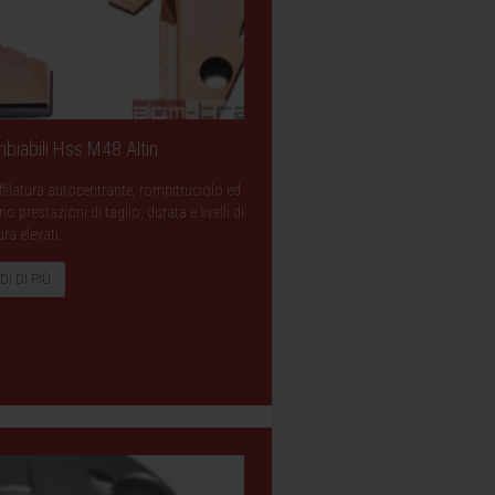
biabili Hss M48 Altin
filatura autocentrante, rompitruciolo ed
prestazioni di taglio, durata e livelli di
ura elevati.
DI DI PIÙ