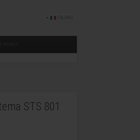
ITALIANO
E PRIVACY
istema STS 801