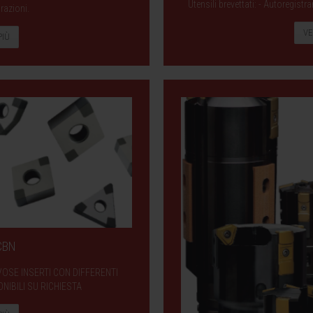
Utensili brevettati: - Autoregist
razioni.
VE
PIÙ
 CBN
VOSE INSERTI CON DIFFERENTI
NIBILI SU RICHIESTA