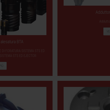
Adduttor
Adduttor
VE
e alesatura BTA
ESTE DI FORATURA SISTEMA STS ED
 SISTEMA STS ED EJECTOR
PIÙ