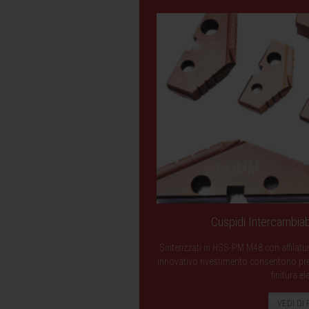
Cuspidi Intercambiab
Sinterizzati in HSS-PM M48 con affilatu
innovativo rivestimento consentono presta
finitura el
VEDI DI 