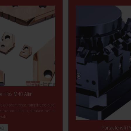
ili Hss M48 Altin
ra autocentrante, rompitruciolo ed
zioni di taglio, durata e livelli di
evati.
Portautensili 
PIÙ