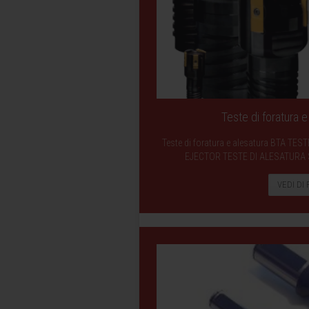
Teste di foratura 
Teste di foratura e alesatura BTA T
EJECTOR TESTE DI ALESATURA
VEDI DI 