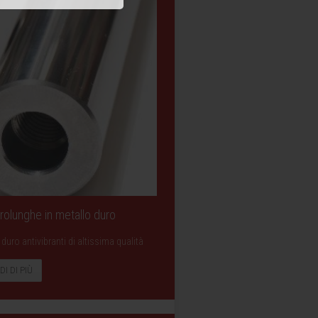
 Prolunghe in metallo duro
duro antivibranti di altissima qualità
DI DI PIÙ