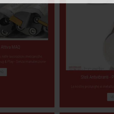
a Attiva MAQ
ni nelle lavorazioni meccaniche.
- Plug & Play - Senza manutenzione
PIÙ
Steli Antivibranti -
Le nostre prolunghe in metallo 
VE