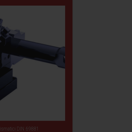
Prismatici DIN 69881