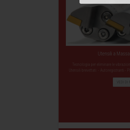
Utensili a Mass
Tecnologia per eliminare le vibrazio
Utensili brevettati: - Autoregistranti 
VEDI DI 