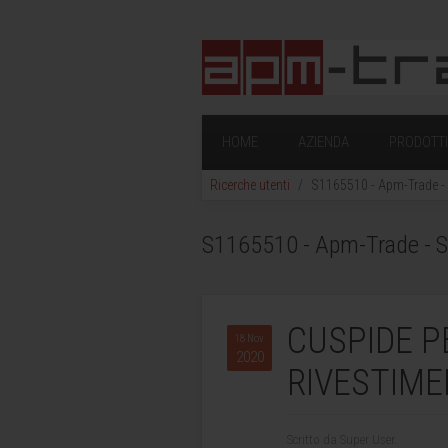
HOME
AZIENDA
PRODOTTI 
Ricerche utenti
S1165510 - Apm-Trade - S
S1165510 - Apm-Trade - Sol
CUSPIDE PE
18 Nov
2020
RIVESTIME
Scritto da Super User.