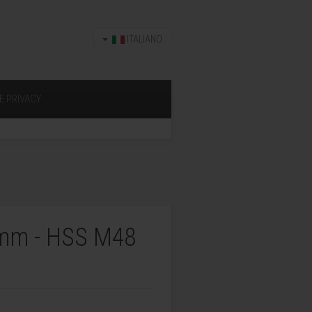
ITALIANO
E PRIVACY
 mm - HSS M48