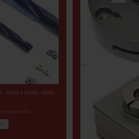
le - Punte a spada - Spade
de intercambiabile.
PIÙ