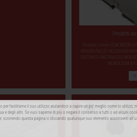
Prodotti s
Prodotti sistemi EDM WEDM SI
MISURA PALLET ACCESSORI MORS
SISTEMI DI ANCORAGGIO MORSE 
MORSE EDM A FI
VE
 per facilitarne il suo utilizzo aiutandoci a capire un po' meglio come lo utilizzi
ua e degli altri. Se vuoi saperne di più o negare il consenso a tutti o ad alcuni coo
, scorrendo questa pagina o cliccando qualunque suo elemento acconsenti all'u