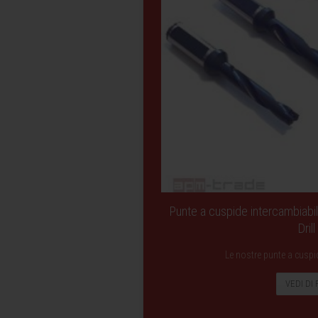
Punte a cuspide intercambiabi
Drill
Le nostre punte a cuspi
VEDI DI 