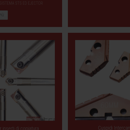
 SISTEMA STS ED EJECTOR
PIÙ
Cuspidi Intercam
 inserti di copiatura