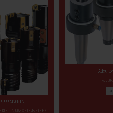
Adduttor
Adduttor
VE
e alesatura BTA
ESTE DI FORATURA SISTEMA STS ED