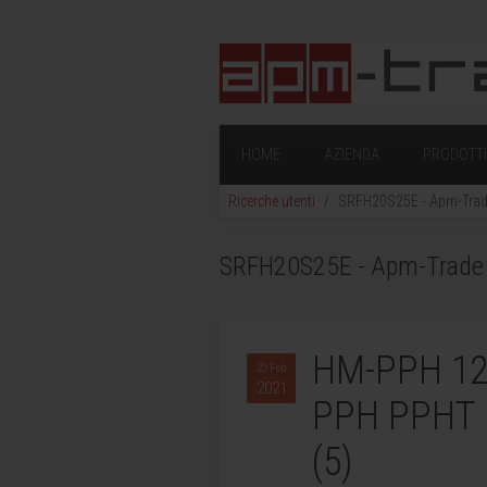
HOME
AZIENDA
PRODOTTI 
Ricerche utenti
SRFH20S25E - Apm-Trade 
SRFH20S25E - Apm-Trade - 
HM-PPH 12
23 Feb
2021
PPH PPHT 
(5)