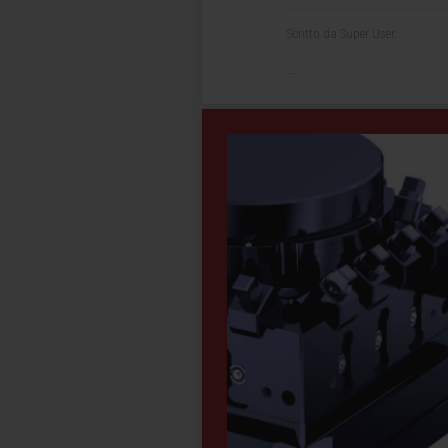
Scritto da Super User.
...