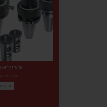
i Refrigerante
i Refrigerante
DI DI PIÙ