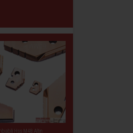
biabili Hss M48 Altin