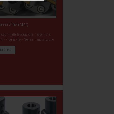
Massa Attiva MAQ
razioni nelle lavorazioni meccaniche.
ranti - Plug & Play - Senza manutenzione
DI DI PIÙ