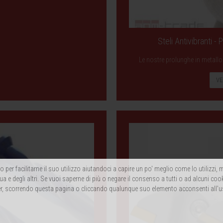
Steli Antivibranti -
Le nostre prolunghe in metallo 
VE
 per facilitarne il suo utilizzo aiutandoci a capire un po' meglio come lo utilizzi
ua e degli altri. Se vuoi saperne di più o negare il consenso a tutti o ad alcuni coo
, scorrendo questa pagina o cliccando qualunque suo elemento acconsenti all'u