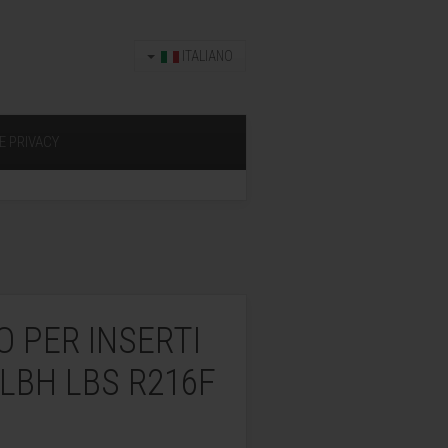
ITALIANO
E PRIVACY
O PER INSERTI
LBH LBS R216F