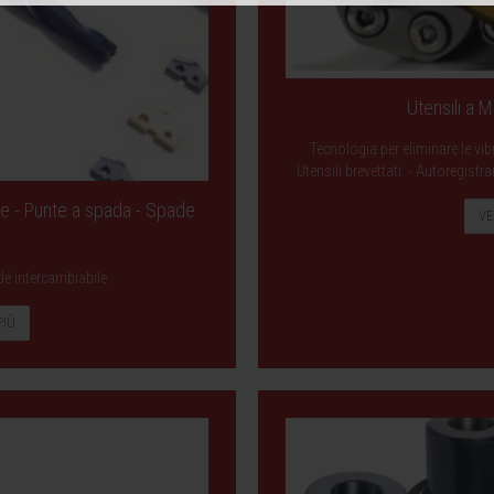
Utensili a 
Tecnologia per eliminare le vib
Utensili brevettati: - Autoregist
le - Punte a spada - Spade
VE
de intercambiabile.
PIÙ