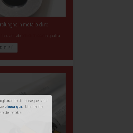
 Prolunghe in metallo duro
duro antivibranti di altissima qualità
DI DI PIÙ
, migliorando di conseguenza la
kie
clicca qui
.
Chiudendo
so dei cookie.