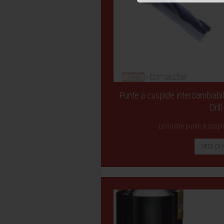
Punte a cuspide intercambiabi
Drill
Le nostre punte a cuspi
VEDI DI 