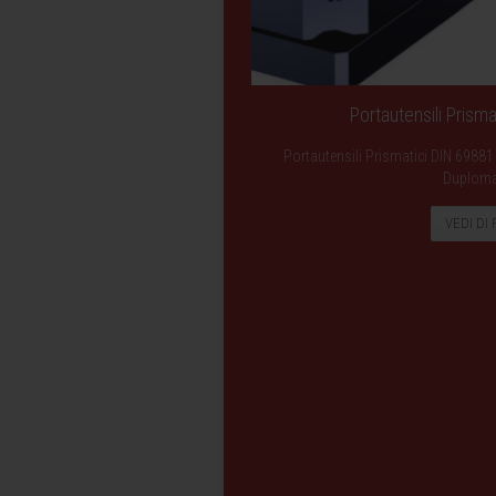
Portautensili Prism
Portautensili Prismatici DIN 69881
Duploma
VEDI DI 