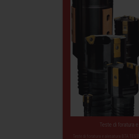
Teste di foratura 
Teste di foratura e alesatura BTA T