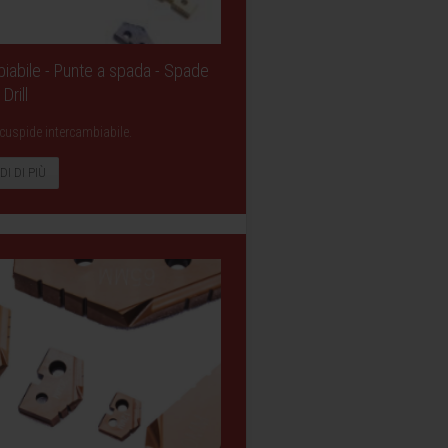
iabile - Punte a spada - Spade
Drill
cuspide intercambiabile.
DI DI PIÙ