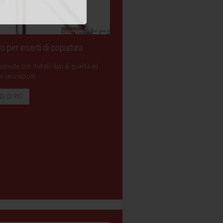
o per inserti di copiatura
struite con metalli duri di qualità ed
e lavorazioni.
DI DI PIÙ