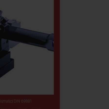
Prismatici DIN 69881