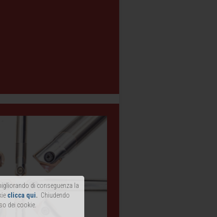
, migliorando di conseguenza la
kie
clicca qui
.
Chiudendo
so dei cookie.