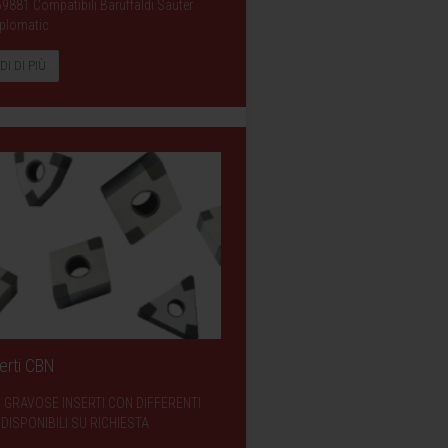
69881 Compatibili Baruffaldi Sauter
plomatic
DI DI PIÙ
erti CBN
 GRAVOSE INSERTI CON DIFFERENTI
DISPONIBILI SU RICHIESTA