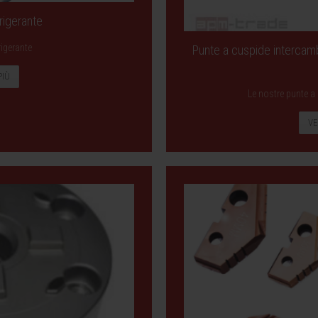
rigerante
rigerante
Punte a cuspide intercamb
PIÙ
Le nostre punte a 
VE