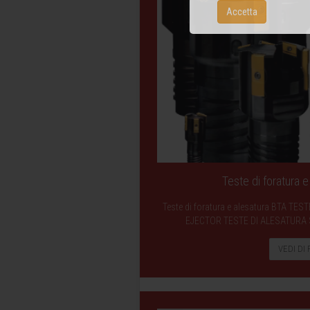
Accetta
Teste di foratura 
Teste di foratura e alesatura BTA T
EJECTOR TESTE DI ALESATURA
VEDI DI 