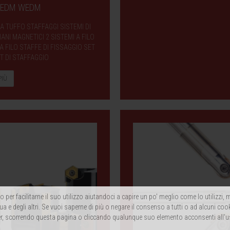
mi EDM WEDM
 A TUFFO STAFFAGGI SISTEMI DI
NI MAGNETICI 2 SISTEMI A FILO
 FILO STAFFE DI FISSAGGIO SET
T DI STAFFAGGIO
PIÙ
 per facilitarne il suo utilizzo aiutandoci a capire un po' meglio come lo utilizzi
ua e degli altri. Se vuoi saperne di più o negare il consenso a tutti o ad alcuni coo
, scorrendo questa pagina o cliccando qualunque suo elemento acconsenti all'u