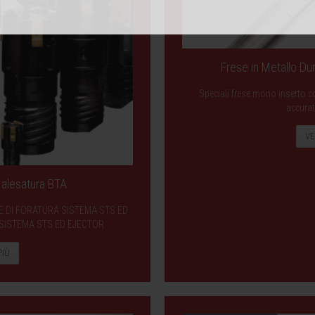
Frese in Metallo Dur
Speciali frese mono inserto co
accurat
VE
e alesatura BTA
ESTE DI FORATURA SISTEMA STS ED
 SISTEMA STS ED EJECTOR
PIÙ