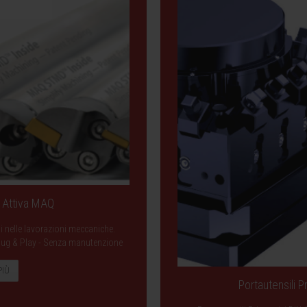
a Attiva MAQ
ni nelle lavorazioni meccaniche.
- Plug & Play - Senza manutenzione
PIÙ
Portautensili 