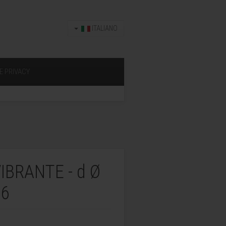
ITALIANO
E PRIVACY
BRANTE - d Ø
M6