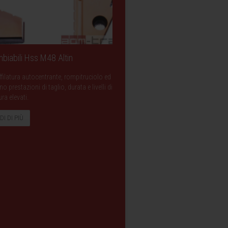
biabili Hss M48 Altin
filatura autocentrante, rompitruciolo ed
prestazioni di taglio, durata e livelli di
ura elevati.
DI DI PIÙ