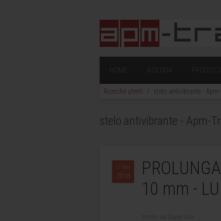
HOME
AZIENDA
PRODOTTI 
Ricerche utenti
stelo antivibrante - Apm-
stelo antivibrante - Apm-Tr
PROLUNGA 
11 Mar
2018
10 mm - L
Scritto da Super User.