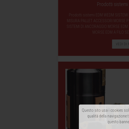
Prodotti siste
Prodotti sistemi EDM WEDM SISTEMI
MISURA PALLET ACCESSORI MORSE PIA
SISTEMI DI ANCORAGGIO MORSE EDM A
MORSE EDM A FILO SE
VEDI DI 
Questo sito usa i cookies solo
qualità della navigazione t
questo banner