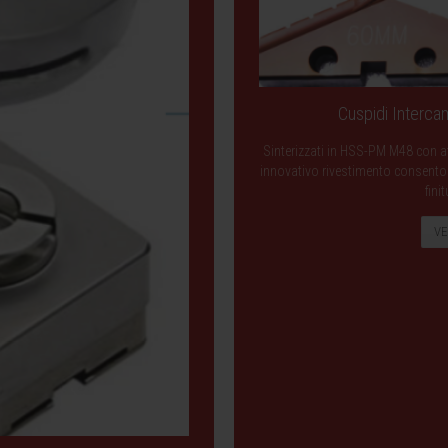
Cuspidi Intercam
Sinterizzati in HSS-PM M48 con af
innovativo rivestimento consentono 
finit
VE