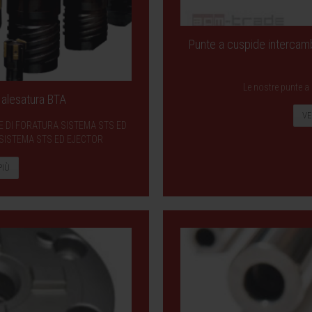
Punte a cuspide intercamb
Le nostre punte a 
e alesatura BTA
VE
ESTE DI FORATURA SISTEMA STS ED
 SISTEMA STS ED EJECTOR
PIÙ