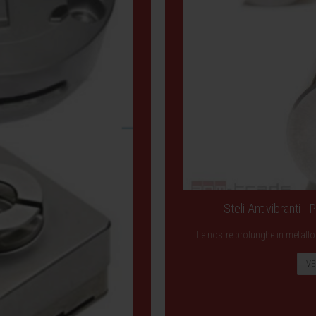
Steli Antivibranti -
Le nostre prolunghe in metallo 
VE