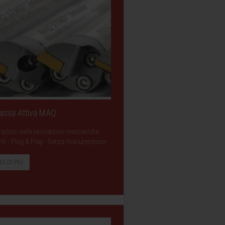
Massa Attiva MAQ
razioni nelle lavorazioni meccaniche.
ranti - Plug & Play - Senza manutenzione
DI DI PIÙ