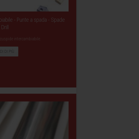
iabile - Punte a spada - Spade
Drill
cuspide intercambiabile.
DI DI PIÙ