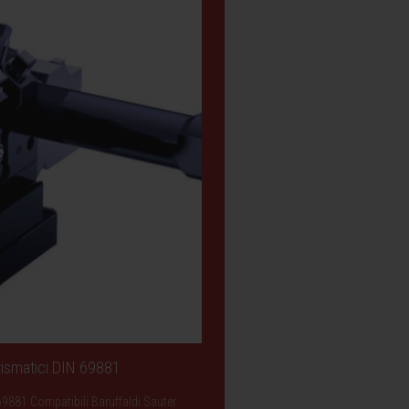
Prismatici DIN 69881
69881 Compatibili Baruffaldi Sauter