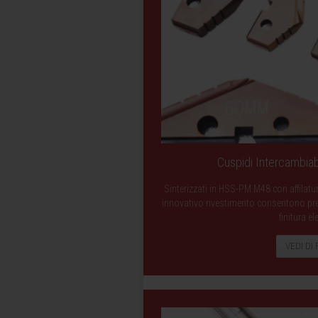
Cuspidi Intercambiab
Sinterizzati in HSS-PM M48 con affilatu
innovativo rivestimento consentono presta
finitura el
VEDI DI 