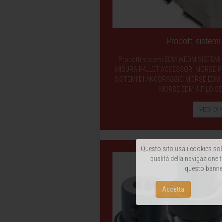
Prodotti siste
Prodotti sistemi EDM WEDM SISTEMI
MISURA PALLET ACCESSORI MORSE PIA
SISTEMI DI ANCORAGGIO MORSE EDM A
MORSE EDM A FILO SE
VEDI DI 
Questo sito usa i cookies solo
qualità della navigazione t
questo banner
Accetta