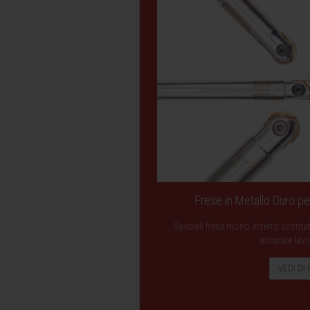
Frese in Metallo Duro per
Speciali frese mono inserto costruite
accurate lavo
VEDI DI 