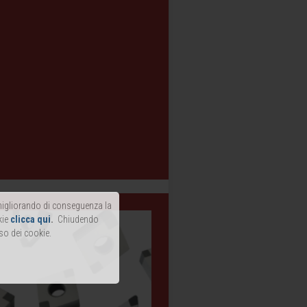
, migliorando di conseguenza la
kie
clicca qui
.
Chiudendo
so dei cookie.