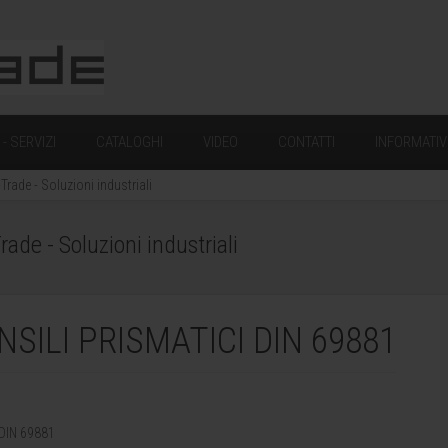
- SERVIZI
CATALOGHI
VIDEO
CONTATTI
INFORMATIV
ade - Soluzioni industriali
de - Soluzioni industriali
SILI PRISMATICI DIN 69881
DIN 69881