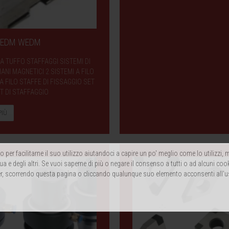
mi EDM WEDM
 A TUFFO STAFFAGGI SISTEMI DI
NI MAGNETICI 2 SISTEMI A FILO
 FILO STAFFE DI FISSAGGIO SET
T DI STAFFAGGIO
PIÙ
 per facilitarne il suo utilizzo aiutandoci a capire un po' meglio come lo utilizzi
ua e degli altri. Se vuoi saperne di più o negare il consenso a tutti o ad alcuni coo
, scorrendo questa pagina o cliccando qualunque suo elemento acconsenti all'u