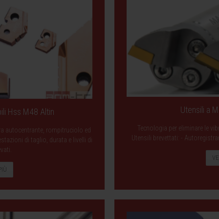
Utensili a 
ili Hss M48 Altin
Tecnologia per eliminare le vib
ra autocentrante, rompitruciolo ed
Utensili brevettati: - Autoregist
zioni di taglio, durata e livelli di
evati.
VE
PIÙ