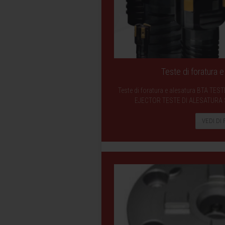
Teste di foratura 
Teste di foratura e alesatura BTA T
EJECTOR TESTE DI ALESATURA
VEDI DI 