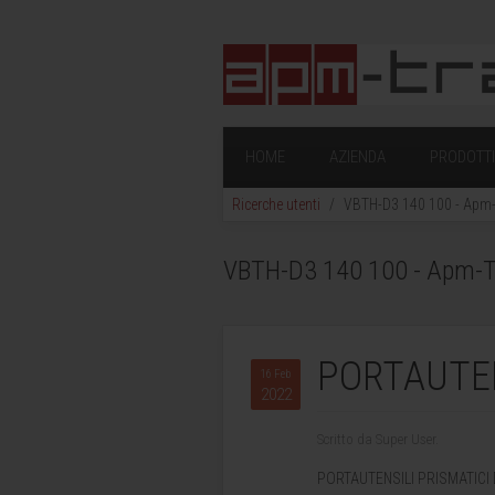
HOME
AZIENDA
PRODOTTI 
Ricerche utenti
VBTH-D3 140 100 - Apm-Tr
VBTH-D3 140 100 - Apm-Tra
PORTAUTEN
16 Feb
2022
Scritto da Super User.
PORTAUTENSILI PRISMATICI 