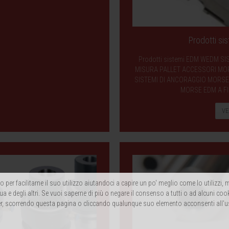
Prodotti s
Prodotti sistemi EDM WEDM SI
MISURA PALLET ACCESSORI MORS
SISTEMI DI ANCORAGGIO MORSE 
MORSE EDM A FI
VE
 per facilitarne il suo utilizzo aiutandoci a capire un po' meglio come lo utilizzi
ua e degli altri. Se vuoi saperne di più o negare il consenso a tutti o ad alcuni coo
, scorrendo questa pagina o cliccando qualunque suo elemento acconsenti all'u