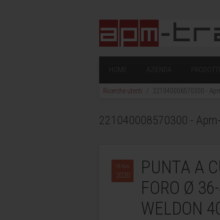
HOME
AZIENDA
PRODOTTI 
Ricerche utenti
221040008570300 - Apm-T
221040008570300 - Apm-Tra
PUNTA A C
18 Nov
2020
FORO Ø 36
WELDON 40