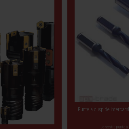
Punte a cuspide intercamb
Le nostre punte a 