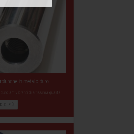
 Prolunghe in metallo duro
duro antivibranti di altissima qualità
DI DI PIÙ