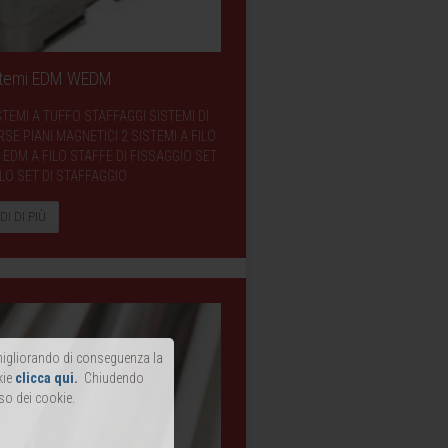
istemi EDM WEDM
STEMI A TUFFO STAFFAGGI SISTEMI DI
E PIANI MAGNETICI 2 SISTEMI A FILO
EDM A FILO STAFFE DI FISSAGGIO SET
LO SET DI STAFFAGGIO
DI DI PIÙ
, migliorando di conseguenza la
kie
clicca qui
.
Chiudendo
so dei cookie.