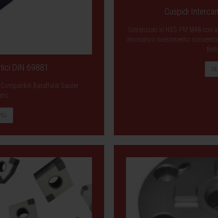
Cuspidi Intercam
Sinterizzati in HSS-PM M48 con af
innovativo rivestimento consentono 
finit
atici DIN 69881
VE
 Compatibili Baruffaldi Sauter
tic
PIÙ