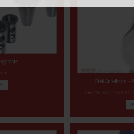
rigerante
rigerante
Steli Antivibranti -
PIÙ
Le nostre prolunghe in metallo 
VE