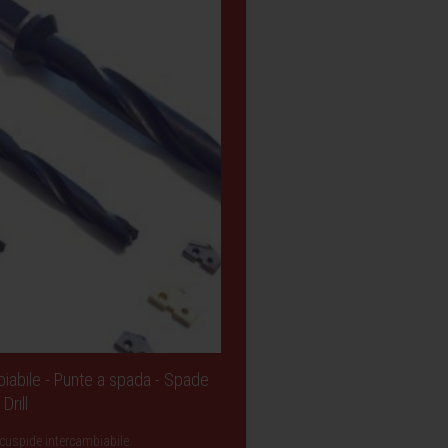
iabile - Punte a spada - Spade
Drill
cuspide intercambiabile.