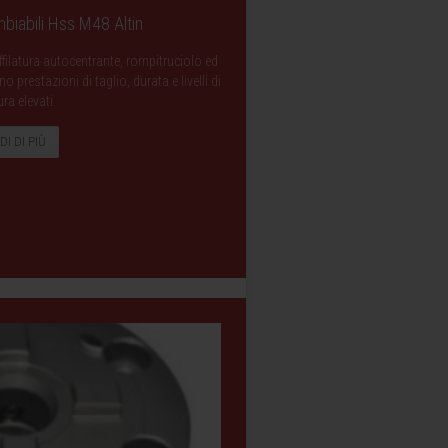
biabili Hss M48 Altin
filatura autocentrante, rompitruciolo ed
prestazioni di taglio, durata e livelli di
ura elevati.
DI DI PIÙ