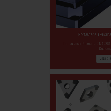
Portautensili Prism
Portautensili Prismatici DIN 69881
Duploma
VEDI DI 