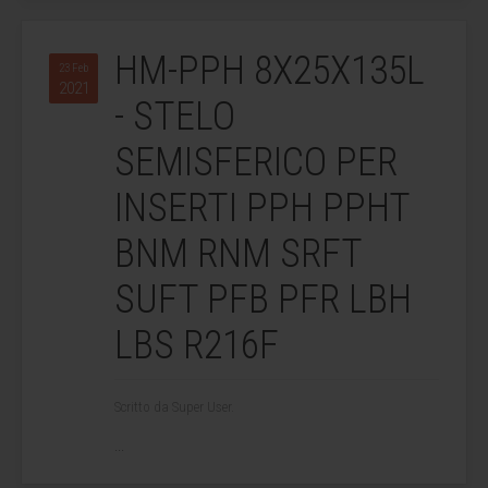
HM-PPH 8X25X135L
23 Feb
2021
- STELO
SEMISFERICO PER
INSERTI PPH PPHT
BNM RNM SRFT
SUFT PFB PFR LBH
LBS R216F
Scritto da Super User.
...