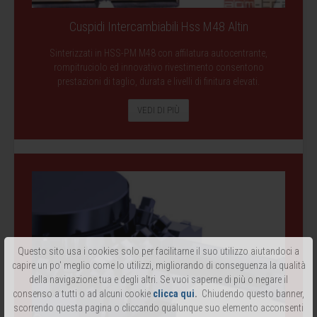
Cuspidi Intercambiabili Hss M48 Altin
Sinterizzati in HSS-PM M48 con affilatura autocentrante,
rompitruciolo ed innovativo rivestimento consentono
prestazioni di taglio, durata e livelli di finitura elevati.
VEDI DI PIÙ
Questo sito usa i cookies solo per facilitarne il suo utilizzo aiutandoci a
capire un po' meglio come lo utilizzi, migliorando di conseguenza la qualità
della navigazione tua e degli altri. Se vuoi saperne di più o negare il
consenso a tutti o ad alcuni cookie
clicca qui
.
Chiudendo questo banner,
scorrendo questa pagina o cliccando qualunque suo elemento acconsenti