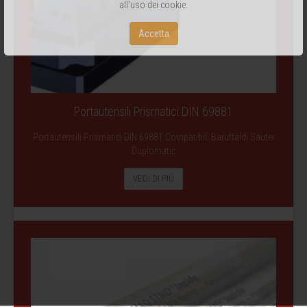
all'uso dei cookie.
Accetta
Portautensili Prismatici DIN 69881
Portautensili Prismatici DIN 69881 Compatibili Baruffaldi Sauter
Duplomatic
VEDI DI PIÙ