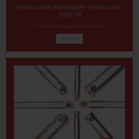
Punte a cuspide intercambiabile - Punte a spada -
Spade Drill
Le nostre punte a cuspide intercambiabile.
VEDI DI PIÙ